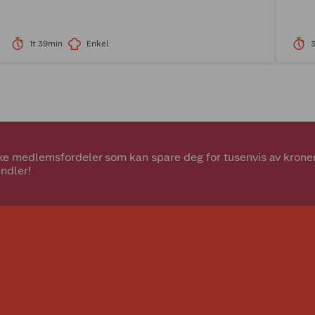
1t 39min
Enkel
e medlemsfordeler som kan spare deg for tusenvis av kroner.
ndler!