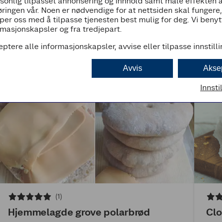
rsonlig tilpasset annonsering og innhold samt måle effekten 
ringen vår. Noen er nødvendige for at nettsiden skal fungere
per oss med å tilpasse tjenesten best mulig for deg. Vi beny
masjonskapsler og fra tredjepart.
eptere alle informasjonskapsler, avvise eller tilpasse innstill
Avvis
Akse
Innsti
(1)
Hjemmelagde grove polarbrød
Clo