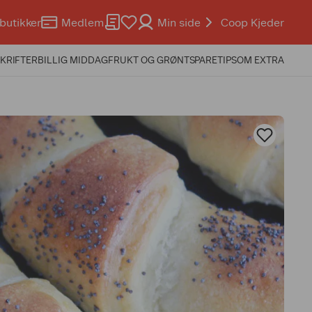
butikker
Medlem
Min side
Coop Kjeder
KRIFTER
BILLIG MIDDAG
FRUKT OG GRØNT
SPARETIPS
OM EXTRA