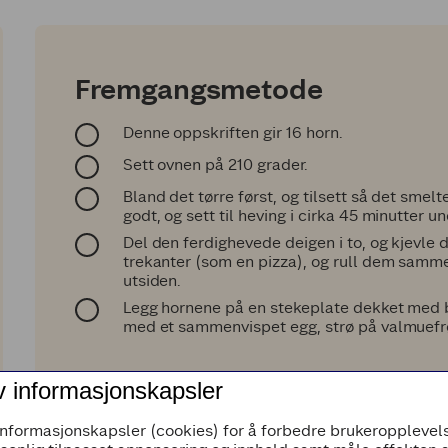
Fremgangsmetode
Denne oppskriften gir 16 horn.
Sett ovnen på 210 grader.
Bland det tørre først, og tilsett så det sme
godt, og sett til heving i cirka 45 minutter un
Del den ferdighevede deigen i to, og kjevle de
trekanter (som en pizza), og rull dem sammen 
utsiden.
Legg hornene på en stekeplate dekket med b
med et sammenvispet egg, strø på valmuefrø, 
v informasjonskapsler
informasjonskapsler (cookies) for å forbedre brukeropplevels