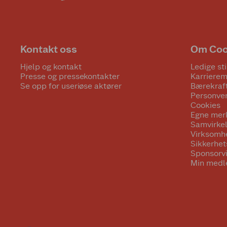
Kontakt oss
Om Co
Hjelp og kontakt
Ledige sti
Presse og pressekontakter
Karrierem
Se opp for useriøse aktører
Bærekraf
Personve
Cookies
Egne mer
Samvirke
Virksomh
Sikkerhe
Sponsorv
Min medl