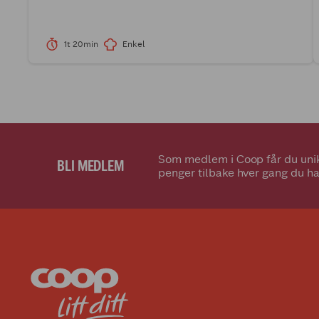
1t 20min
Enkel
Som medlem i Coop får du unik
BLI MEDLEM
penger tilbake hver gang du ha