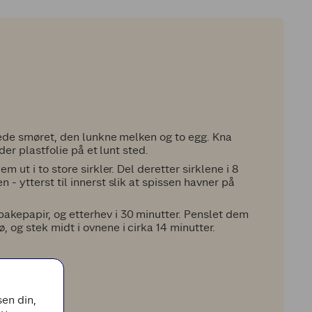
ltede smøret, den lunkne melken og to egg. Kna
der plastfolie på et lunt sted.
m ut i to store sirkler. Del deretter sirklene i 8
- ytterst til innerst slik at spissen havner på
akepapir, og etterhev i 30 minutter. Penslet dem
og stek midt i ovnene i cirka 14 minutter.
en din,