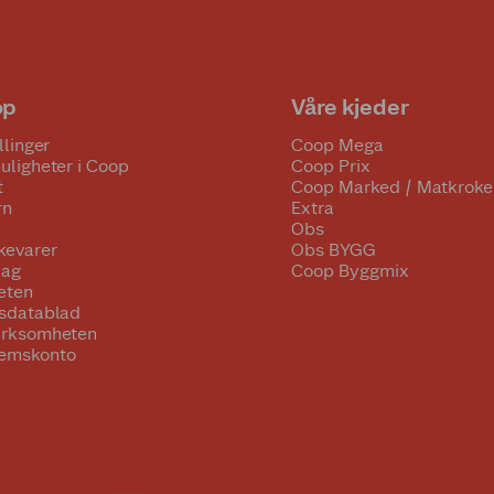
op
Våre kjeder
llinger
Coop Mega
uligheter i Coop
Coop Prix
t
Coop Marked / Matkroke
rn
Extra
Obs
kevarer
Obs BYGG
lag
Coop Byggmix
eten
tsdatablad
irksomheten
emskonto