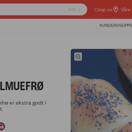
Coop.no
Våre 
Søk
KUNDEAVIS
OPPS
ALMUEFRØ
rø er ekstra godt i
t.