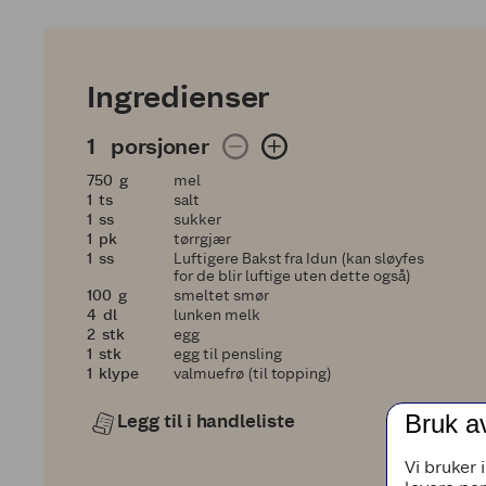
Ingredienser
1 porsjoner
1
porsjoner
750
750
g
mel
1
1
ts
salt
1
1
ss
sukker
1
1
pk
tørrgjær
1
1
ss
Luftigere Bakst fra Idun (kan sløyfes
for de blir luftige uten dette også)
100
100
g
smeltet smør
4
4
dl
lunken melk
2
2
stk
egg
1
1
stk
egg til pensling
1
1
klype
valmuefrø (til topping)
Bruk a
Legg til i handleliste
Vi bruker 