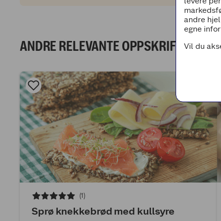
levere pe
markedsfø
andre hjel
egne infor
ANDRE RELEVANTE OPPSKRIFTER
Vil du aks
(1)
Sprø knekkebrød med kullsyre