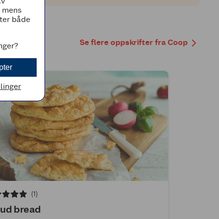
av
, mens
tter både
Se flere oppskrifter fra Coop
inger?
pter
llinger
(1)
ud bread