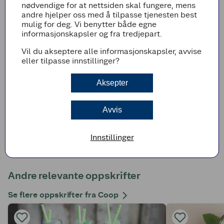
Legg til i handleliste
nødvendige for at nettsiden skal fungere, mens
andre hjelper oss med å tilpasse tjenesten best
mulig for deg. Vi benytter både egne
informasjonskapsler og fra tredjepart.
Fremgangsmetode
Vil du akseptere alle informasjonskapsler, avvise
eller tilpasse innstillinger?
Skrell og del eplene og fjern kjernene.
Aksepter
Skjær grønnsakene i biter, og kjør alle
ingrediensene i en kjøkken­maskin eller juicer.
Hell på litt mer eplejuice hvis smoothien blir
Avvis
for tykk.
Innstillinger
Andre relevante oppskrifter
Se flere oppskrifter fra Coop