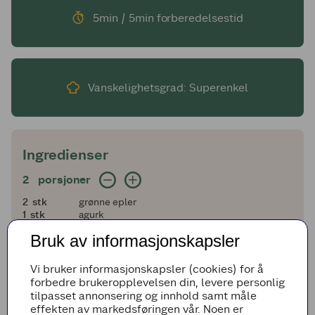
5min / 5min forberedelsestid
Vanskelighetsgrad: Superenkel
Ingredienser
2 porsjoner
2
porsjoner
2
2
stk
grønne epler
1
1
stk
agurk
1
1
stilk
stangselleri
Bruk av informasjonskapsler
2
2
dl
frisk spinat
1
1
ts
revet ingefær
1
1
stk
lime (saften)
Vi bruker informasjonskapsler (cookies) for å
5
5
dl
eplejuice (eller eplemost, gjerne Änglamark
forbedre brukeropplevelsen din, levere personlig
økologisk eplemost fra Telemark)
tilpasset annonsering og innhold samt måle
effekten av markedsføringen vår. Noen er