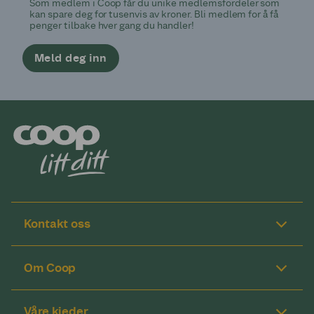
Som medlem i Coop får du unike medlemsfordeler som
kan spare deg for tusenvis av kroner. Bli medlem for å få
penger tilbake hver gang du handler!
Meld deg inn
Kontakt oss
Om Coop
Våre kjeder