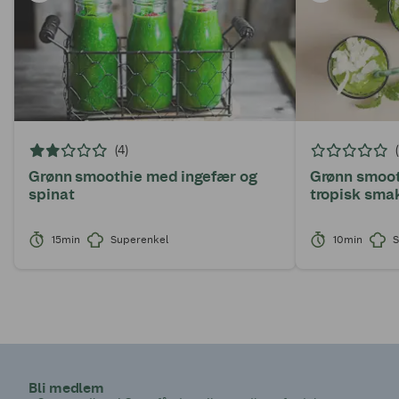
(4)
Grønn smoothie med ingefær og
Grønn smoo
spinat
tropisk sma
15min
Superenkel
10min
S
Bli medlem