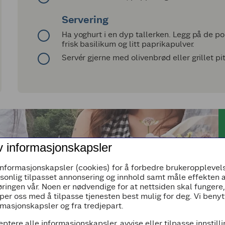
Servering
Ha yoghurt i en dyp tallerken. Legg på de po
frisk basilikum og litt paprikapulver.
Servér gjerne med olivenbrød eller grillet pit
v informasjonskapsler
informasjonskapsler (cookies) for å forbedre brukeropplevels
rsonlig tilpasset annonsering og innhold samt måle effekten 
ringen vår. Noen er nødvendige for at nettsiden skal fungere
per oss med å tilpasse tjenesten best mulig for deg. Vi beny
masjonskapsler og fra tredjepart.
eptere alle informasjonskapsler, avvise eller tilpasse innstill