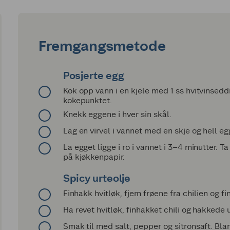
Fremgangsmetode
Posjerte egg
Kok opp vann i en kjele med 1 ss hvitvinsed
kokepunktet.
Knekk eggene i hver sin skål.
Lag en virvel i vannet med en skje og hell egg
La egget ligge i ro i vannet i 3–4 minutter. 
på kjøkkenpapir.
Spicy urteolje
Finhakk hvitløk, fjern frøene fra chilien og fi
Ha revet hvitløk, finhakket chili og hakkede
Smak til med salt, pepper og sitronsaft. B