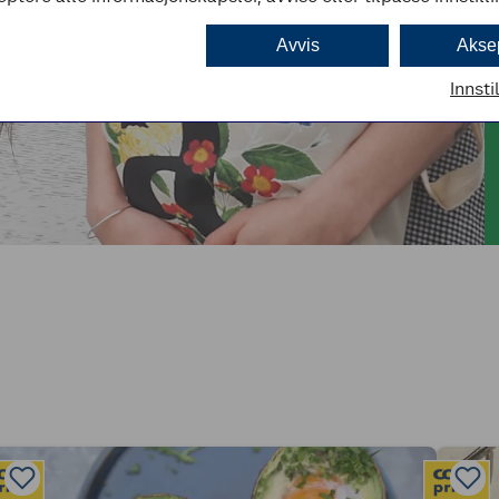
Avvis
Akse
Innsti