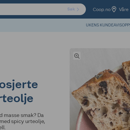
Coop.no
Våre 
Søk
UKENS KUNDEAVIS
OPP
posjerte
teolje
med masse smak? Da
 med spicy urteolje,
ll.