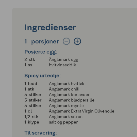
Ingredienser
1 porsjoner
1
porsjoner
Posjerte egg:
2
2
stk
Änglamark egg
1
1
ss
hvitvinseddik
Spicy urteolje:
1
1
fedd
Änglamark hvitløk
1
1
stk
Änglamark chili
5
5
stilker
Änglamark koriander
5
5
stilker
Änglamark bladpersille
5
5
stilker
Änglamark mynte
1
1
dl
Änglamark Extra Virgin Olivenolje
en halv
1/2
stk
Änglamark sitron
1
1
klype
salt og pepper
Til servering: