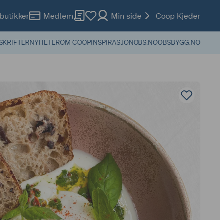
butikker
Medlem
Min side
Coop Kjeder
SKRIFTER
NYHETER
OM COOP
INSPIRASJON
OBS.NO
OBSBYGG.NO