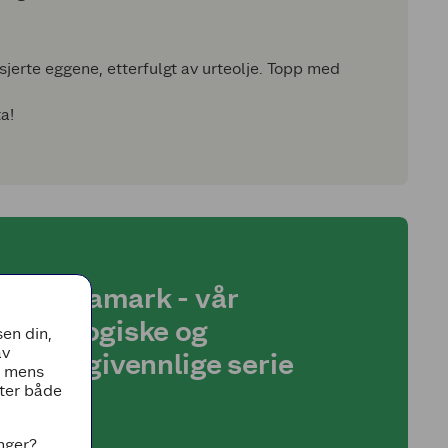
sjerte eggene, etterfulgt av urteolje. Topp med
a!
Änglamark - vår
økologiske og
en din,
av
allergivennlige serie
, mens
tter både
inger?