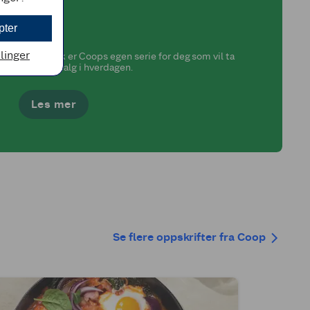
pter
llinger
Änglamark er Coops egen serie for deg som vil ta
bevisste valg i hverdagen.
Les mer
Se flere oppskrifter fra Coop