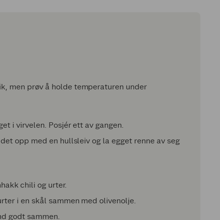
dik, men prøv å holde temperaturen under
et i virvelen. Posjér ett av gangen.
Ta det opp med en hullsleiv og la egget renne av seg
nhakk chili og urter.
 urter i en skål sammen med olivenolje.
land godt sammen.