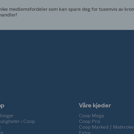
ke medlemsfordeler som kan spare deg for tusenvis av kroner
handler!
op
Våre kjeder
llinger
Coop Mega
uligheter i Coop
Coop Prix
t
Coop Marked / Matkroke
rn
Extra