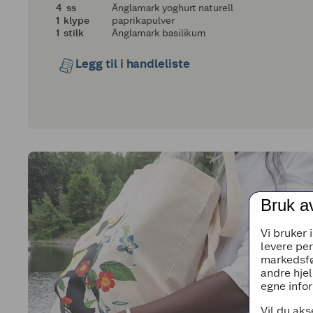
4
4
ss
Änglamark yoghurt naturell
1
1
klype
paprikapulver
1
1
stilk
Änglamark basilikum
Legg til i handleliste
Bruk a
Vi bruker 
levere pe
markedsfø
andre hjel
egne infor
Vil du aks