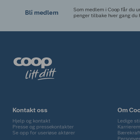
Som medlem i Coop får du uni
Bli medlem
penger tilbake hver gang du 
Kontakt oss
Om Co
Hjelp og kontakt
Ledige sti
Presse og pressekontakter
Karrierem
Se opp for useriøse aktører
Bærekraf
Personve