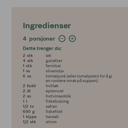
Ingredienser
4 porsjoner
4
porsjoner
Dette trenger du:
2
2
stk
løk
4
4
stk
gulrøtter
1
1
stk
fennikel
1
1
ss
olivenolje
6
6
ss
tomatpuré (eller tomatpesto for å gi
en rundere smak på suppen)
2
2
fedd
hvitløk
2
2
dl
eplemost
2
2
ss
hvitvinseddik
1
1
l
fiskebuljong
en halv
1/2
ts
safran
600
600
g
fiskefilet
1
1
klype
havsalt
en halv
1/2
stk
sitron