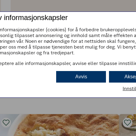
v informasjonskapsler
informasjonskapsler (cookies) for å forbedre brukeropplevels
rsonlig tilpasset annonsering og innhold samt måle effekten 
ringen vår. Noen er nødvendige for at nettsiden skal fungere
per oss med å tilpasse tjenesten best mulig for deg. Vi beny
masjonskapsler og fra tredjepart.
eptere alle informasjonskapsler, avvise eller tilpasse innstill
Avvis
Akse
Innsti