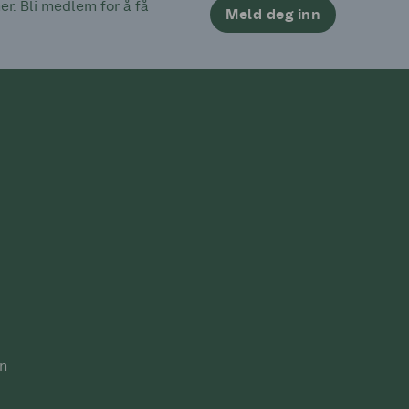
. Bli medlem for å få 
Meld deg inn
n