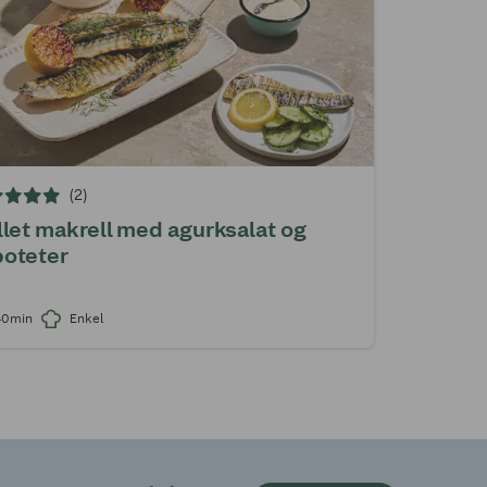
(2)
llet makrell med agurksalat og
oteter
40min
Enkel