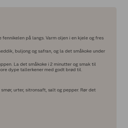
e fennikelen på langs. Varm oljen i en kjele og fres
nseddik, buljong og safran, og la det småkoke under
suppen. La det småkoke i 2 minutter og smak til
store dype tallerkener med godt brød til.
ør, urter, sitronsaft, salt og pepper. Rør det