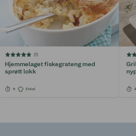
(1)
Hjemmelaget fiskegrateng med
Gri
sprøtt lokk
nyp
1t
Enkel