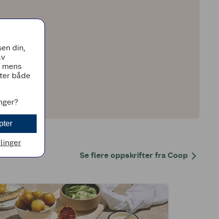
en din,
av
, mens
tter både
inger?
pter
llinger
Se flere oppskrifter fra Coop