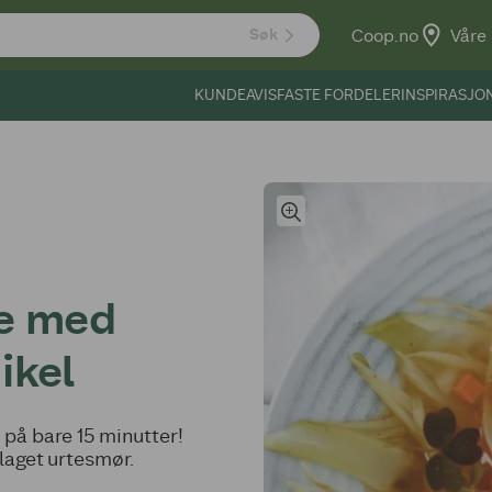
Coop.no
Våre 
Søk
KUNDEAVIS
FASTE FORDELER
INSPIRASJO
pe med
ikel
på bare 15 minutter!
laget urtesmør.