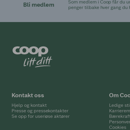
Som medlem i Coop får du uni
Bli medlem
penger tilbake hver gang du 
Kontakt oss
Om Co
Hjelp og kontakt
Ledige sti
Presse og pressekontakter
Karrierem
Se opp for useriøse aktører
Bærekraf
Personve
Cookies