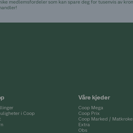
ke medlemsfordeler som kan spare deg for tusenvis av kroner
handler!
op
Våre kjeder
llinger
Coop Mega
uligheter i Coop
Coop Prix
t
Coop Marked / Matkroke
rn
Extra
Obs