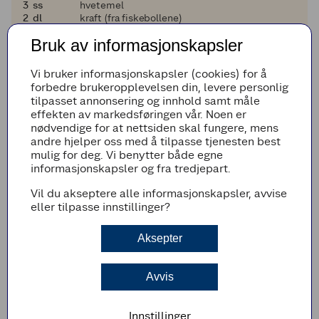
3
3
ss
hvetemel
2
2
dl
kraft (fra fiskebollene)
4
4
dl
melk
Bruk av informasjonskapsler
1
1
ts
salt og pepper (smak til)
Legg til i handleliste
Vi bruker informasjonskapsler (cookies) for å
forbedre brukeropplevelsen din, levere personlig
tilpasset annonsering og innhold samt måle
effekten av markedsføringen vår. Noen er
nødvendige for at nettsiden skal fungere, mens
Fremgangsmetode
andre hjelper oss med å tilpasse tjenesten best
mulig for deg. Vi benytter både egne
Varm opp fiskebollene og kok potetene til de
informasjonskapsler og fra tredjepart.
er møre. Riv gulrøttene på et rivjern, damp
Vil du akseptere alle informasjonskapsler, avvise
brokkolien mør, og sprøstek baconet.
eller tilpasse innstillinger?
HVIT SAUS MED KARRI
Aksepter
Smelt smøret i en liten kjele på middels
varme. Tilsett karri og hvetemel og visp godt
til en jevn masse.
Avvis
Tilsett kraft og melk gradvis mens du visper
godt. Fortsett å vispe mens sausen koker i
noen minutter til den blir jevn og fin.
Innstillinger