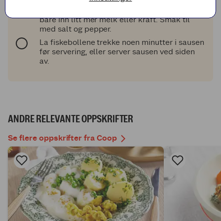
Hvis du synes sausen er for tykk, visper du
bare inn litt mer melk eller kraft. Smak til
med salt og pepper.
La fiskebollene trekke noen minutter i sausen
før servering, eller server sausen ved siden
av.
ANDRE RELEVANTE OPPSKRIFTER
Se flere oppskrifter fra Coop