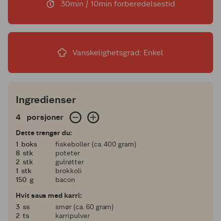
30min / 10min forberedelsestid
Vanskelighetsgrad: Enkel
Ingredienser
4 porsjoner
4
porsjoner
Dette trenger du:
1
1
boks
fiskeboller (ca. 400 gram)
8
8
stk
poteter
2
2
stk
gulrøtter
1
1
stk
brokkoli
150
150
g
bacon
Hvit saus med karri:
3
3
ss
smør (ca. 60 gram)
2
2
ts
karripulver