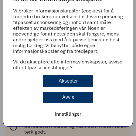
Litt Extra:
Vi bruker informasjonskapsler (cookies) for å
1
1
stk
finhakket rød chili (i maisdressingen)
forbedre brukeropplevelsen din, levere personlig
tilpasset annonsering og innhold samt måle
Legg til i handleliste
effekten av markedsføringen vår. Noen er
nødvendige for at nettsiden skal fungere, mens
andre hjelper oss med å tilpasse tjenesten best
mulig for deg. Vi benytter både egne
informasjonskapsler og fra tredjepart.
Fremgangsmetode
Vil du akseptere alle informasjonskapsler, avvise
Sil maisen og skyll den i kaldt vann.
eller tilpasse innstillinger?
Kjør mais og yoghurt til en litt grov mos med
stavmikser, og smak til med salt og pepper.
Aksepter
Del rødløken i tynne ringer.
Avvis
Varm fiskeburgerne i stekeovnen til de er
gjennomvarme.
Legg burgerbrødene i ovnen de siste
Innstillinger
minuttene.
Del salaten i blader og vask dem i kaldt vann,
tørk godt.