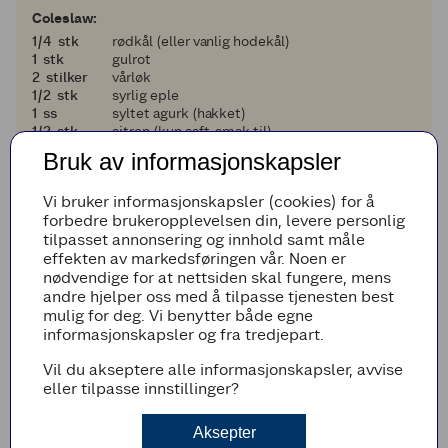
Coleslaw:
en fjerdedel
1/4
stk
rødkål (eller vanlig hodekål)
1
1
stk
gulrot
2
2
stilker
vårløk
en halv
1/2
stk
syrlig eple
1
1
ss
syltet agurk (hakket)
en halv
1/2
stk
sitron (kun saft, smak til)
1
1
ss
créme fraiche
Bruk av informasjonskapsler
1
1
ss
majones
1
1
ts
HP-saus
Vi bruker informasjonskapsler (cookies) for å
en halv
1/2
ts
salt og pepper (smak til)
forbedre brukeropplevelsen din, levere personlig
tilpasset annonsering og innhold samt måle
Legg til i handleliste
effekten av markedsføringen vår. Noen er
nødvendige for at nettsiden skal fungere, mens
andre hjelper oss med å tilpasse tjenesten best
mulig for deg. Vi benytter både egne
informasjonskapsler og fra tredjepart.
Fremgangsmetode
Vil du akseptere alle informasjonskapsler, avvise
Tilbered fiskepinnene som anvist på pakken.
eller tilpasse innstillinger?
POTETMOS
Aksepter
Vask og skrell potetene, og kok dem møre.