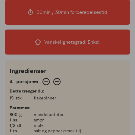
30min / 30min forberedelsestid
Vanskelighetsgrad: Enkel
Ingredienser
4 porsjoner
4
porsjoner
Dette trenger du:
15
15
stk
fiskepinner
Potetmos:
800
800
g
mandelpoteter
1
1
ss
smør
en halv
1/2
dl
melk
1
1
ts
salt og pepper (smak til)