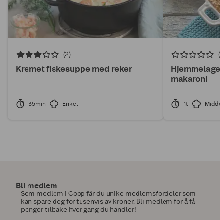
(2)
Kremet fiskesuppe med reker
Hjemmelaget
makaroni
35min
Enkel
1t
Midd
Bli medlem
Som medlem i Coop får du unike medlemsfordeler som
kan spare deg for tusenvis av kroner. Bli medlem for å få
penger tilbake hver gang du handler!