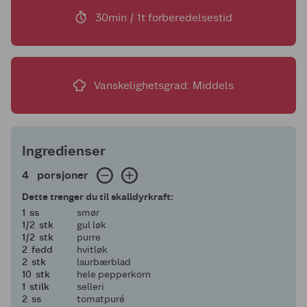
30min / 1t forberedelsestid
Vanskelighetsgrad: Middels
Ingredienser
4 porsjoner
4
porsjoner
Dette trenger du til skalldyrkraft:
1
1
ss
smør
en halv
1/2
stk
gul løk
en halv
1/2
stk
purre
2
2
fedd
hvitløk
2
2
stk
laurbærblad
10
10
stk
hele pepperkorn
1
1
stilk
selleri
2
2
ss
tomatpuré