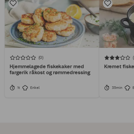
(0)
Hjemmelagede fiskekaker med
Kremet fisk
fargerik råkost og rømmedressing
1t
Enkel
35min