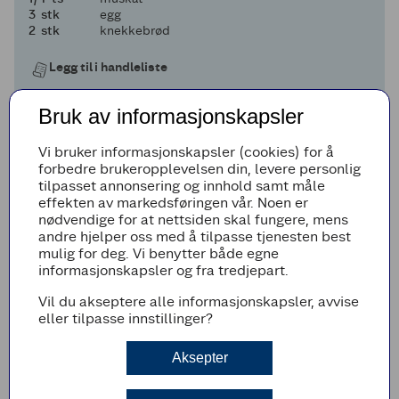
3
3
stk
egg
2
2
stk
knekkebrød
Legg til i handleliste
Bruk av informasjonskapsler
Vi bruker informasjonskapsler (cookies) for å
Fremgangsmetode
forbedre brukeropplevelsen din, levere personlig
Sett ovnen på 200 grader over- og
tilpasset annonsering og innhold samt måle
undervarme.
effekten av markedsføringen vår. Noen er
nødvendige for at nettsiden skal fungere, mens
Lag hvit saus ved å smelte smør, røre inn
andre hjelper oss med å tilpasse tjenesten best
melet og så spe med litt og litt melk. Rør
mulig for deg. Vi benytter både egne
kraftig mellom hver gang, slik at du får en
informasjonskapsler og fra tredjepart.
jevn saus uten klumper. Krydre med salt og
muskat og la sausen småkoke i noen minutter
Vil du akseptere alle informasjonskapsler, avvise
for å fjerne melsmaken.
eller tilpasse innstillinger?
Del fisken i mindre biter. Du kan bruke både
kokt, stekt eller rå fisk. Bruk det du har. Ha
Aksepter
fisken i en ildfast form.
Trekk sausen av varmen og la den avkjøle litt