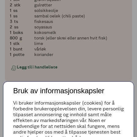
2
2
stk
gulrøtter
1
1
ss
solsikkeolje
1
1
ss
sambal oelek (chili paste)
3
3
ts
fiskesaus
2
2
ss
soyasaus
1
1
boks
kokosmelk
800
800
g
torsk (eller skrei eller annen hvit fisk)
1
1
stk
lime
1
1
bunt
vårløk
1
1
potte
koriander
Legg til i handleliste
Bruk av informasjonskapsler
Fremgangsmetode
Vi bruker informasjonskapsler (cookies) for å
Start med å pille rekene. Spar på skallet, for
forbedre brukeropplevelsen din, levere personlig
det lager du kraft av til suppa. Legg de
tilpasset annonsering og innhold samt måle
ferdigpillede rekene i en skål og oppbevar
effekten av markedsføringen vår. Noen er
kaldt til suppen er ferdig.
nødvendige for at nettsiden skal fungere, mens
andre hjelper oss med å tilpasse tjenesten best
Varm solsikkeolje i en dyp stekepanne eller