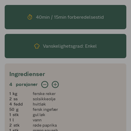
40min / 15min forberedelsestid
Vanskelighetsgrad: Enkel
Ingredienser
4 porsjoner
4
porsjoner
1
1
kg
ferske reker
2
2
ss
solsikkeolje
4
4
fedd
hvitløk
50
50
g
fersk ingefær
1
1
stk
gul løk
1
1
l
vann
2
2
stk
røde paprika
1
1
stk
grønn squash