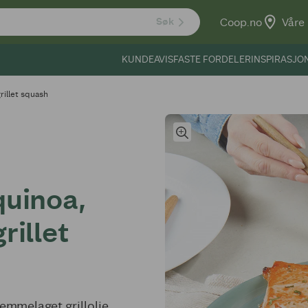
Coop.no
Våre 
Søk
KUNDEAVIS
FASTE FORDELER
INSPIRASJO
rillet squash
quinoa,
rillet
jemmelaget grillolje