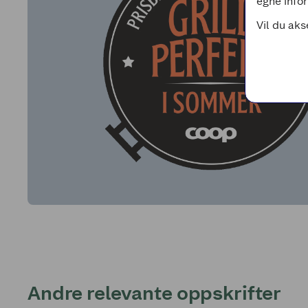
egne infor
Vil du aks
Andre relevante oppskrifter