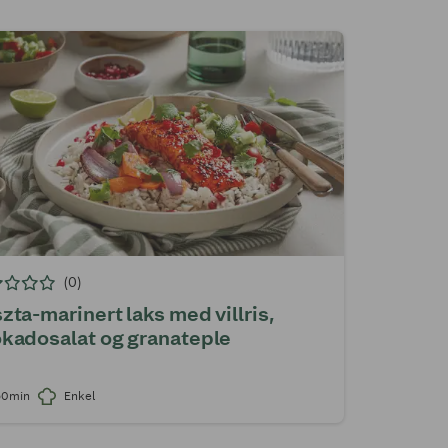
(0)
zta-marinert laks med villris,
kadosalat og granateple
50min
Enkel