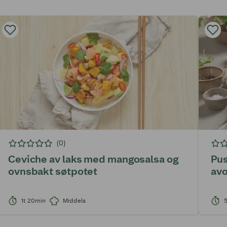
(0)
Ceviche av laks med mangosalsa og
Pus
ovnsbakt søtpotet
avo
1t 20min
Middels