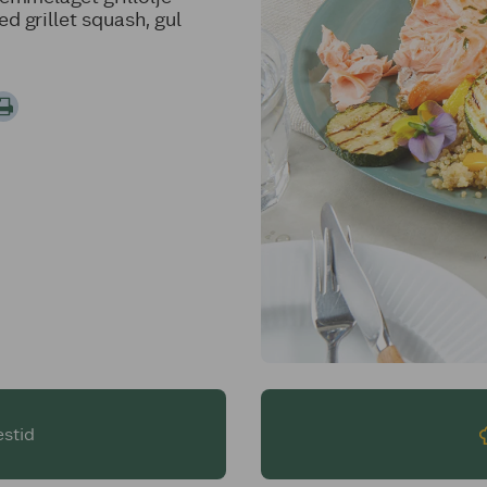
d grillet squash, gul
estid