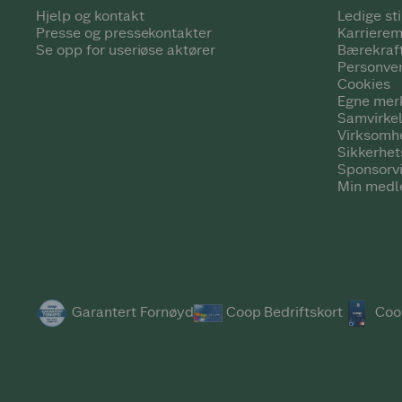
Hjelp og kontakt
Ledige sti
Presse og pressekontakter
Karrierem
Se opp for useriøse aktører
Bærekraf
Personve
Cookies
Egne mer
Samvirke
Virksomh
Sikkerhe
Sponsorv
Min medl
Garantert Fornøyd
Coop Bedriftskort
Coo