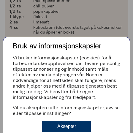
en halv
1/2
ts
malt spisskummen
en halv
1/2
ts
chilipulver
en halv
1/2
ts
paprikapulver
1
1
klype
flaksalt
2
2
ss
limesaft
4
4
ss
kokoskrem (det øverste laget på kokosmelken
når du åpner en boks)
Dette trenger du til basilikum- og persillepesto:
Bruk av informasjonskapsler
1
1
potte
basilikum
1
1
potte
kruspersille
Vi bruker informasjonskapsler (cookies) for å
100
100
g
parmesan
forbedre brukeropplevelsen din, levere personlig
1
1
ss
sitronsaft (smak til om du trenger mer)
tilpasset annonsering og innhold samt måle
1
1
håndfull
brødsmuler
effekten av markedsføringen vår. Noen er
nødvendige for at nettsiden skal fungere, mens
Legg til i handleliste
andre hjelper oss med å tilpasse tjenesten best
mulig for deg. Vi benytter både egne
informasjonskapsler og fra tredjepart.
Vil du akseptere alle informasjonskapsler, avvise
Fremgangsmetode
eller tilpasse innstillinger?
Bland alle ingrediensene til marinaden og
Aksepter
bland i laksebitene. Rør godt og sørg for at
alle laksebiter er dekket av marinaden.