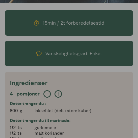
15min / 2t forberedelsestid
Vanskelighetsgrad: Enkel
Ingredienser
4 porsjoner
4
porsjoner
Dette trenger du :
800
800
g
laksefilet (delt i store kuber)
Dette trenger du til marinade:
en halv
1/2
ts
gurkemeie
en halv
1/2
ts
malt koriander