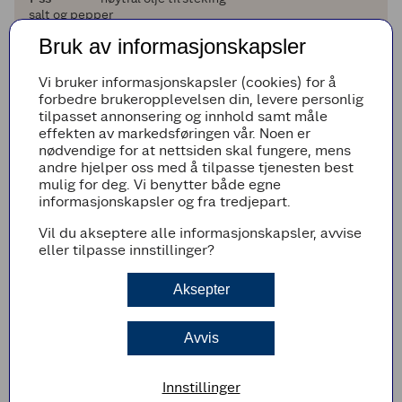
salt og pepper
Bruk av informasjonskapsler
Legg til i handleliste
Vi bruker informasjonskapsler (cookies) for å
forbedre brukeropplevelsen din, levere personlig
tilpasset annonsering og innhold samt måle
effekten av markedsføringen vår. Noen er
Fremgangsmetode
nødvendige for at nettsiden skal fungere, mens
andre hjelper oss med å tilpasse tjenesten best
Sett ovnen på 200 grader.
mulig for deg. Vi benytter både egne
Krydre laksen med salt og pepper. Pensle
informasjonskapsler og fra tredjepart.
fisken med teriyakisaus.
Vil du akseptere alle informasjonskapsler, avvise
Smør en ildfast form med litt olje, og legg
eller tilpasse innstillinger?
laksen i formen. Bak laksen i ovnen i 8
minutter.
Aksepter
Skrell og skjær mango og agurk i strimler.
Snitt vårløken.
Avvis
Varm steam buns som vist på pakken.
Fyll steam buns med mango, agurk, vårløk og
laks i mindre biter.
Innstillinger