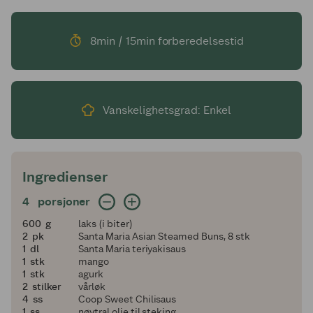
8min / 15min forberedelsestid
Vanskelighetsgrad: Enkel
Ingredienser
4 porsjoner
4
porsjoner
600
600
g
laks (i biter)
2
2
pk
Santa Maria Asian Steamed Buns, 8 stk
1
1
dl
Santa Maria teriyakisaus
1
1
stk
mango
1
1
stk
agurk
2
2
stilker
vårløk
4
4
ss
Coop Sweet Chilisaus
1
1
ss
nøytral olje til steking