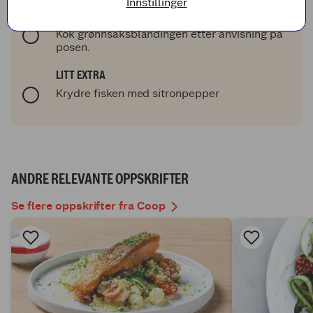
Innstillinger
Smak til med salt, pepper og sitronsaft.
Kok grønnsaksblandingen etter anvisning på
posen.
LITT EXTRA
Krydre fisken med sitronpepper
ANDRE RELEVANTE OPPSKRIFTER
Se flere oppskrifter fra Coop