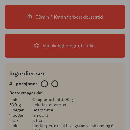
30min / 10min forberedelsestid
Vanskelighetsgrad: Enkel
Ingredienser
4 porsjoner
4
porsjoner
Dette trenger du:
1
1
pk
Coop ørretfilet, 500 g
500
500
g
kokefaste poteter
1
1
beger
lettrømme
1
1
potte
frisk dill
1
1
stk
sitron
1
1
pk
Findus perfekt til fisk, grønnsaksblanding á