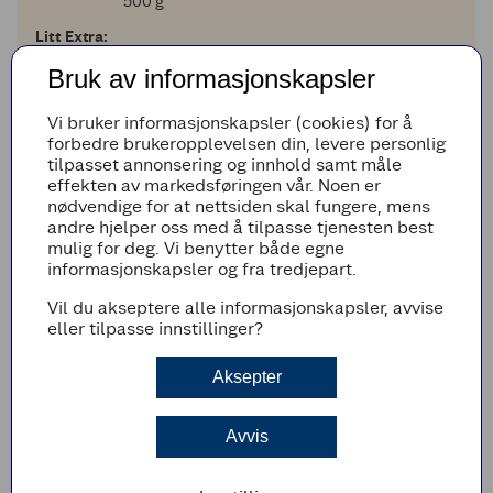
500 g
Litt Extra:
1
1
klype
sitronpepper
Bruk av informasjonskapsler
Legg til i handleliste
Vi bruker informasjonskapsler (cookies) for å
forbedre brukeropplevelsen din, levere personlig
tilpasset annonsering og innhold samt måle
effekten av markedsføringen vår. Noen er
nødvendige for at nettsiden skal fungere, mens
Fremgangsmetode
andre hjelper oss med å tilpasse tjenesten best
mulig for deg. Vi benytter både egne
Skru stekeovnen på 180 grader.
informasjonskapsler og fra tredjepart.
Del fisken i 4 like store biter. Krydre med salt
Vil du akseptere alle informasjonskapsler, avvise
og pepper og stek den i ovnen i ca. 10-12
eller tilpasse innstillinger?
minutter.
Vask potetene. Skjær dem i terninger og kok
Aksepter
dem møre i lettsaltet vann.
Hell av vannet og la dem dampe av et par
minutter. Avkjøl i 5 minutter.
Avvis
Finhakk dill og rør sammen poteter, dill og
rømme.