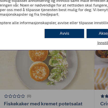
rsonlig tilpasset annonsering og innhold samt måle effekten 
ringen vår. Noen er nødvendige for at nettsiden skal fungere
per oss med å tilpasse tjenesten best mulig for deg. Vi beny
masjonskapsler og fra tredjepart.
eptere alle informasjonskapsler, avvise eller tilpasse innstill
Avvis
Akse
Innsti
(0)
Fiskekaker med kremet potetsalat
Cri