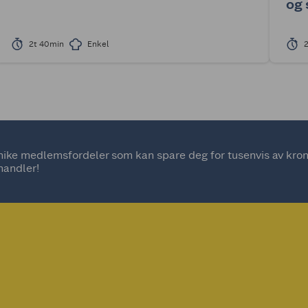
og 
2t 40min
Enkel
ke medlemsfordeler som kan spare deg for tusenvis av kroner
handler!