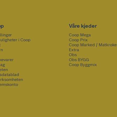
op
Våre kjeder
llinger
Coop Mega
uligheter i Coop
Coop Prix
t
Coop Marked / Matkroke
rn
Extra
Obs
kevarer
Obs BYGG
lag
Coop Byggmix
eten
tsdatablad
irksomheten
emskonto