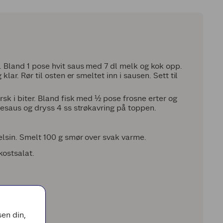
. Bland 1 pose hvit saus med 7 dl melk og kok opp.
klar. Rør til osten er smeltet inn i sausen. Sett til
rsk i biter. Bland fisk med ½ pose frosne erter og
stesaus og dryss 4 ss strøkavring på toppen.
pelsin. Smelt 100 g smør over svak varme.
kostsalat.
en din,