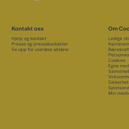
Kontakt oss
Om Co
Hjelp og kontakt
Ledige sti
Presse og pressekontakter
Karrierem
Se opp for useriøse aktører
Bærekraf
Personve
Cookies
Egne mer
Samvirke
Virksomh
Sikkerhe
Sponsorv
Min medl