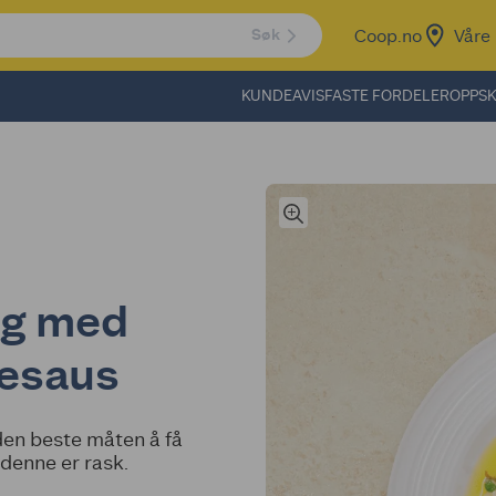
Coop.no
Våre 
Søk
KUNDEAVIS
FASTE FORDELER
OPPSK
ng med
tesaus
en beste måten å få
 denne er rask.