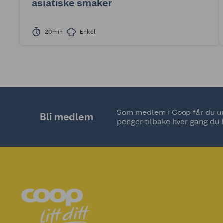
asiatiske smaker
20min
Enkel
Som medlem i Coop får du uni
Bli medlem
penger tilbake hver gang du 