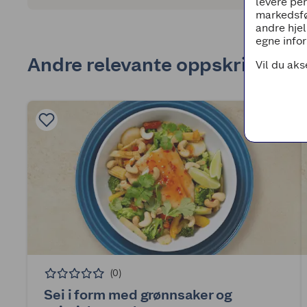
levere pe
markedsfø
andre hjel
egne infor
Andre relevante oppskrifter
Vil du aks
(0)
Sei i form med grønnsaker og