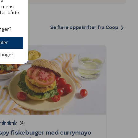
av
, mens
tter både
Se flere oppskrifter fra Coop
inger?
pter
llinger
(4)
spy fiskeburger med currymayo