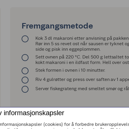
Fremgangsmetode
Kok 3 dl makaroni etter anvisning på pakken
Rør inn 5 ss revet ost når sausen er tyknet og 
side og pisk inn eggeplommen.
Sett ovnen på 220 °C. Del 500 g lettsaltet to
kokt makaroni i en ildfast form. Hell over o
Stek formen i ovnen i 10 minutter.
Riv 4 gulrøtter og press over saften av 1 ap
Server fiskegrateng med smeltet smør og rå
v informasjonskapsler
informasjonskapsler (cookies) for å forbedre brukeropplevels