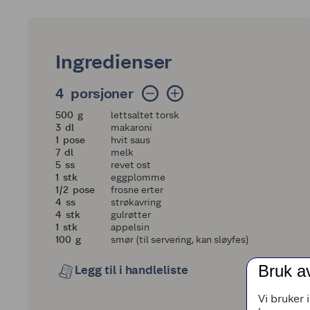
Ingredienser
4 porsjoner
4
porsjoner
500
500
g
lettsaltet torsk
3
3
dl
makaroni
1
1
pose
hvit saus
7
7
dl
melk
5
5
ss
revet ost
1
1
stk
eggplomme
en halv
1/2
pose
frosne erter
4
4
ss
strøkavring
4
4
stk
gulrøtter
1
1
stk
appelsin
100
100
g
smør (til servering, kan sløyfes)
Bruk a
Legg til i handleliste
Vi bruker 