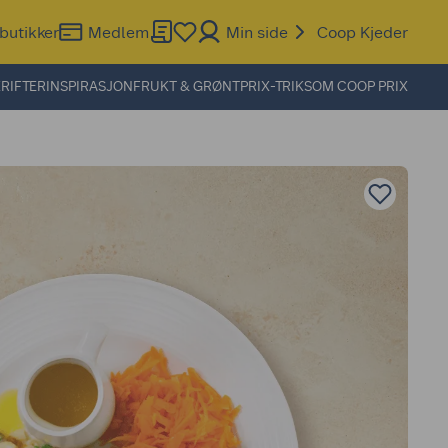
butikker
Medlem
Min side
Coop Kjeder
RIFTER
INSPIRASJON
FRUKT & GRØNT
PRIX-TRIKS
OM COOP PRIX