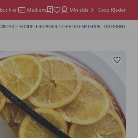
butikker
Medlem
Min side
Coop Kjeder
VIS
FASTE FORDELER
OPPSKRIFTER
RESTEMAT
FRUKT OG GRØNT