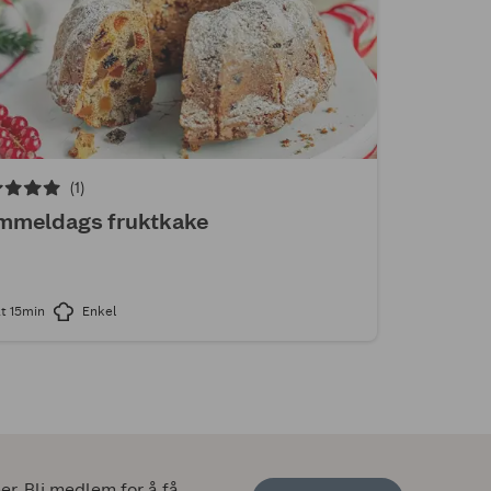
(1)
mmeldags fruktkake
t 15min
Enkel
. Bli medlem for å få 