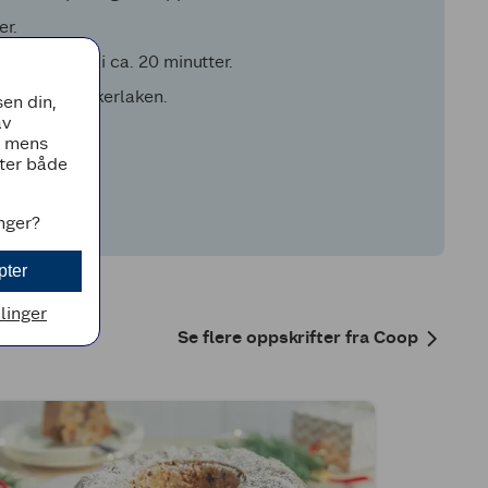
er.
 lav varme i ca. 20 minutter.
r litt av sukkerlaken.
en din,
av
, mens
tter både
ljeis.
inger?
pter
llinger
Se flere oppskrifter fra Coop