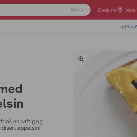
Coop.no
Våre 
Søk
KUNDEA
 med
lsin
t på en saftig og
disert appelsin!