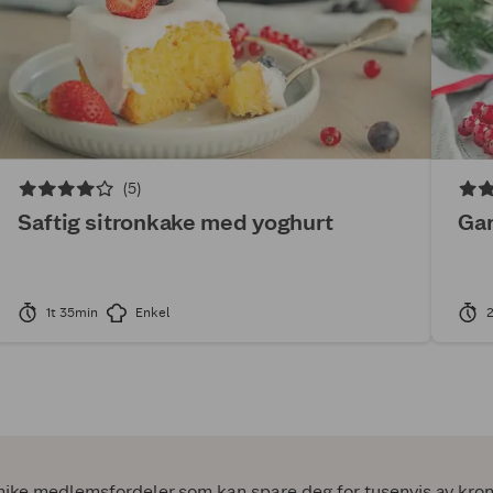
(5)
Saftig sitronkake med yoghurt
Ga
1t 35min
Enkel
2
ke medlemsfordeler som kan spare deg for tusenvis av kroner