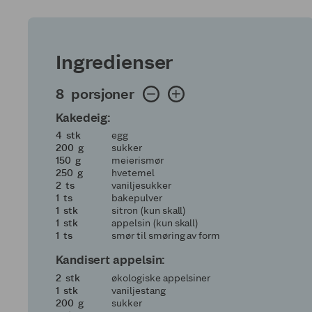
Ingredienser
8 porsjoner
8
porsjoner
Kakedeig:
4
4
stk
egg
200
200
g
sukker
150
150
g
meierismør
250
250
g
hvetemel
2
2
ts
vaniljesukker
1
1
ts
bakepulver
1
1
stk
sitron (kun skall)
1
1
stk
appelsin (kun skall)
1
1
ts
smør til smøring av form
Kandisert appelsin:
2
2
stk
økologiske appelsiner
1
1
stk
vaniljestang
200
200
g
sukker