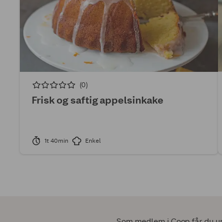
(0)
Frisk og saftig appelsinkake
1t 40min
Enkel
Som medlem i Coop får du uni