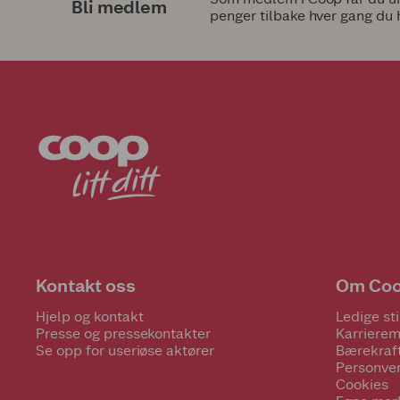
Bli medlem
penger tilbake hver gang du 
Kontakt oss
Om Co
Hjelp og kontakt
Ledige sti
Presse og pressekontakter
Karrierem
Se opp for useriøse aktører
Bærekraf
Personve
Cookies