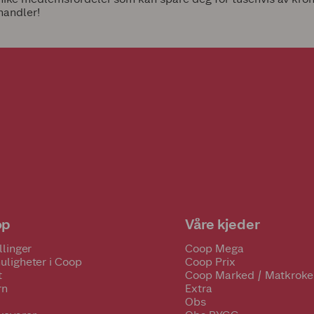
handler!
op
Våre kjeder
llinger
Coop Mega
uligheter i Coop
Coop Prix
t
Coop Marked / Matkroke
rn
Extra
Obs