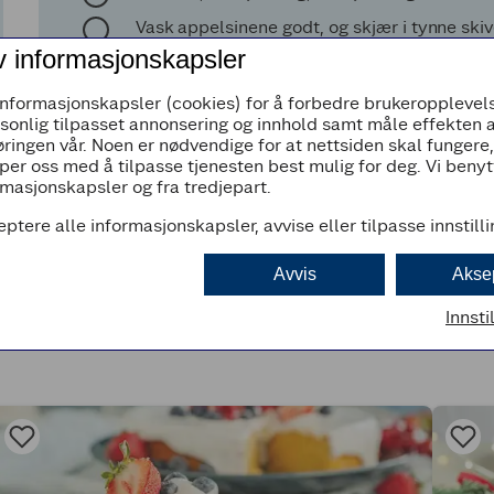
Vask appelsinene godt, og skjær i tynne skiv
v informasjonskapsler
Tilsett appelsinskivene og la dem småkoke på
Legg appelsinskivene på kaken, og ringle ove
informasjonskapsler (cookies) for å forbedre brukeropplevels
rsonlig tilpasset annonsering og innhold samt måle effekten 
ringen vår. Noen er nødvendige for at nettsiden skal fungere
Tips!
per oss med å tilpasse tjenesten best mulig for deg. Vi beny
Servér gjerne med pisket kremfløte eller vani
masjonskapsler og fra tredjepart.
eptere alle informasjonskapsler, avvise eller tilpasse innstill
Avvis
Akse
Innsti