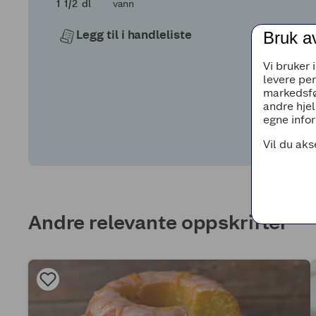
1 og en halv
1
1/2
dl
vann
Legg til i handleliste
Bruk a
Vi bruker 
levere pe
markedsfø
andre hjel
egne infor
Vil du aks
Andre relevante oppskrifter