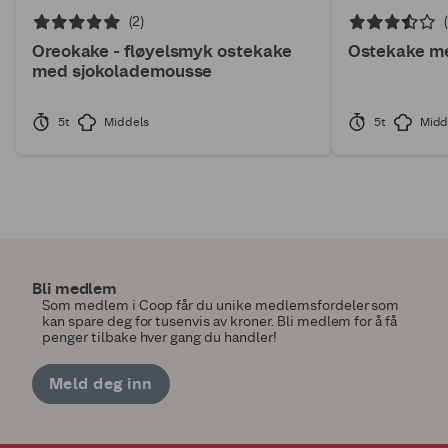
(2)
Oreokake - fløyelsmyk ostekake
Ostekake m
med sjokolademousse
5t
Middels
5t
Midd
Bli medlem
Som medlem i Coop får du unike medlemsfordeler som
kan spare deg for tusenvis av kroner. Bli medlem for å få
penger tilbake hver gang du handler!
Meld deg inn