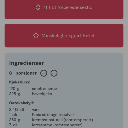
1t / 6t forberedelsestid
Vanskelighetsgrad: Enkel
Ingredienser
8 porsjoner
8
porsjoner
Kjeksbunn:
120
120
g
smeltet smør
225
225
g
havrekjeks
Ostekakefyll:
2 og en halv
2
1/2
dl
vann
1
1
pk
Freia sitrongelé-pulver
250
250
g
kremost naturell (romtemperert)
3
3
dl
lettrømme (romtemperert)