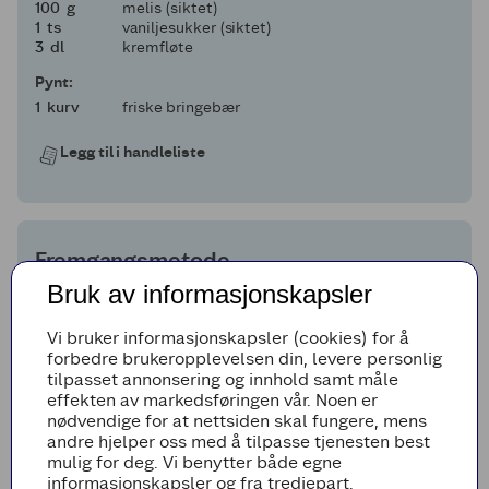
100
100
g
melis (siktet)
1
1
ts
vaniljesukker (siktet)
3
3
dl
kremfløte
Pynt:
1
1
kurv
friske bringebær
Legg til i handleliste
Fremgangsmetode
Bruk av informasjonskapsler
Sett kremost og rømme i romtemperatur
noen timer før du skal lage kaken. Det gjør
Vi bruker informasjonskapsler (cookies) for å
det enklere å unngå klumper. Fest bakepapir i
forbedre brukeropplevelsen din, levere personlig
bunnen på kakeformen.
tilpasset annonsering og innhold samt måle
effekten av markedsføringen vår. Noen er
Kjeksbunn
nødvendige for at nettsiden skal fungere, mens
Smelt smør og sett til side.
andre hjelper oss med å tilpasse tjenesten best
mulig for deg. Vi benytter både egne
Kjør kjeksene til små smuler i en food
informasjonskapsler og fra tredjepart.
processor. Du kan også ha kjeksene i en