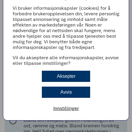
Fremgangsmetode
Vi bruker informasjonskapsler (cookies) for å
forbedre brukeropplevelsen din, levere personlig
Pepperkakebunn
tilpasset annonsering og innhold samt måle
Knus pepperkakene i en foodprossesor, bland
effekten av markedsføringen vår. Noen er
inn smøret, og kjør til en jevn deig. Ha
nødvendige for at nettsiden skal fungere, mens
bakepapir i bunnen av en 24 cm springform.
andre hjelper oss med å tilpasse tjenesten best
Trykk pepperkakeblandingen jevnt ut i
mulig for deg. Vi benytter både egne
bunnen av formen.
informasjonskapsler og fra tredjepart.
Stek kakebunnen i en forvarmet ovn på 170 ˚C
Vil du akseptere alle informasjonskapsler, avvise
i 10 minutter og sett til avkjøling.
eller tilpasse innstillinger?
Ostekakefyll
Aksepter
Løs opp sitrongelépulveret i det kokende
vannet og sett til avkjøling.
Visp kremostene, rømme og melis godt
Avvis
sammen i en foodprossessor eller med en
håndmikser.
Innstillinger
Pisk kremfløte til krem og sett den kaldt.
Bland den avkjølte geléen i blandingen av
ost, rømme og melis. Bland kremen forsiktig
inn. Hell fyllet over pepperkakebunnen i