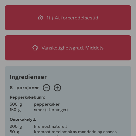
1t / 4t forberedelsestid
Vanskelighetsgrad: Middels
Ingredienser
8 porsjoner
8
porsjoner
Pepperkakebunn:
300
300
g
pepperkaker
150
150
g
smør (i terninger)
Ostekakefyll:
200
200
g
kremost naturell
50
50
g
kremost med smak av mandarin og ananas