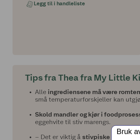
Legg til i handleliste
Tips fra Thea fra My Little K
Alle
ingrediensene må være romte
små temperaturforskjeller kan utgjø
Skold mandler og kjør i foodprose
eggehvite til stiv marengs.
Bruk a
– Det er viktig å
stivpiske marengs