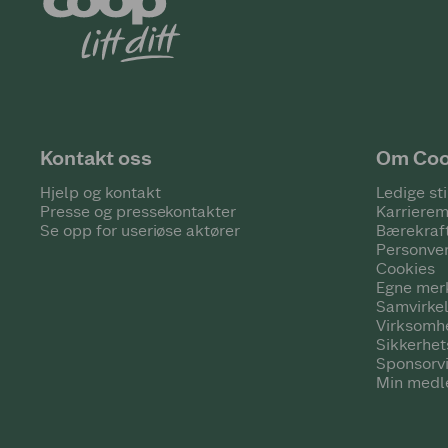
Kontakt oss
Om Co
Hjelp og kontakt
Ledige sti
Presse og pressekontakter
Karrierem
Se opp for useriøse aktører
Bærekraf
Personve
Cookies
Egne mer
Samvirke
Virksomh
Sikkerhe
Sponsorv
Min medl