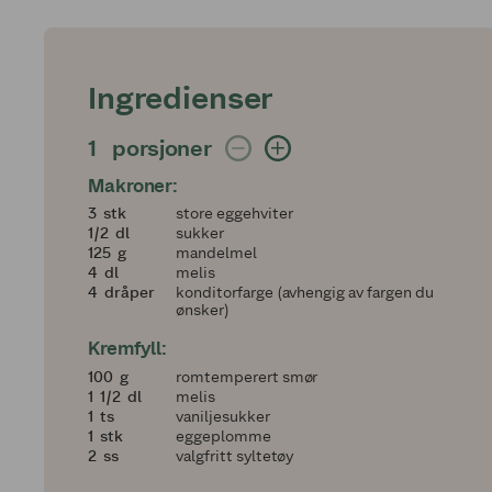
Ingredienser
1 porsjoner
1
porsjoner
Makroner:
3
3
stk
store eggehviter
en halv
1/2
dl
sukker
125
125
g
mandelmel
4
4
dl
melis
4
4
dråper
konditorfarge (avhengig av fargen du
ønsker)
Kremfyll:
100
100
g
romtemperert smør
1 og en halv
1
1/2
dl
melis
1
1
ts
vaniljesukker
1
1
stk
eggeplomme
2
2
ss
valgfritt syltetøy