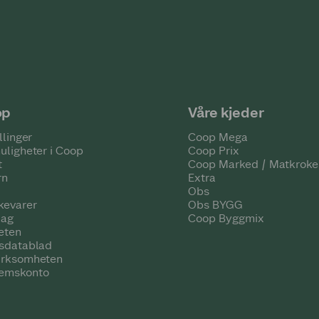
op
Våre kjeder
llinger
Coop Mega
uligheter i Coop
Coop Prix
t
Coop Marked / Matkroke
rn
Extra
Obs
kevarer
Obs BYGG
lag
Coop Byggmix
eten
tsdatablad
irksomheten
emskonto