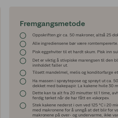
Fremgangsmetode
Oppskriften gir ca. 50 makroner, altså 25 do
Alle ingrediensene bør være romtempererte
Pisk eggehviter til et hardt skum. Pisk inn sukk
Det er viktig å stivpiske marengsen til den b
innholdet faller ut.
Tilsett mandelmel, melis og konditorfarge et
Ha massen i sprøytepose og sprøyt ut ca. 50
dekket med bakepapir. La kakene hvile 30 min
Dette kan ta alt fra 20 minutter til 1 time, 
ferdig tørket når de har fått en «skorpe».
Stek kakene nederst i ovn ved 125 °C i 20 mi
med makronene for å unngå at det blir for v
makronene på over- og undervarme, ikke var