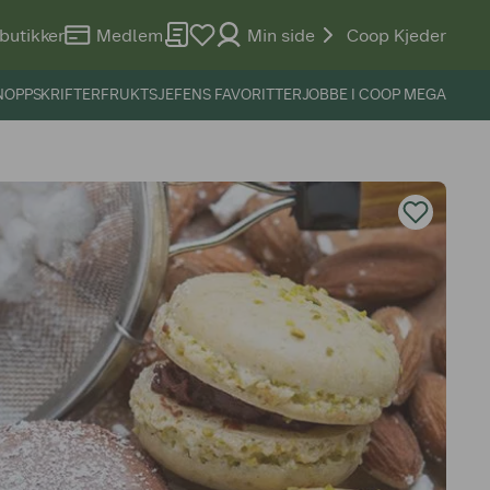
butikker
Medlem
Min side
Coop Kjeder
N
OPPSKRIFTER
FRUKTSJEFENS FAVORITTER
JOBBE I COOP MEGA