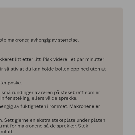
ble makroner, avhengig av størrelse.
.
eret litt etter litt. Pisk videre i et par minutter.
lir så stiv at du kan holde bollen opp ned uten at
ter ønske.
 små rundinger av røren på stekebrett som er
 før steking, ellers vil de sprekke.
avhengig av fuktigheten i rommet. Makronene er
n. Sett gjerne en ekstra stekeplate under platen
armt for makronene så de sprekker. Stek
mluft.