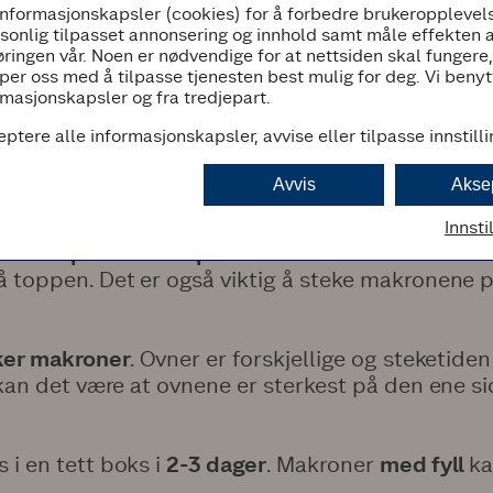
informasjonskapsler (cookies) for å forbedre brukeropplevels
rsonlig tilpasset annonsering og innhold samt måle effekten 
ringen vår. Noen er nødvendige for at nettsiden skal fungere
e rette konsistens, blander Thea den med en
tykk
per oss med å tilpasse tjenesten best mulig for deg. Vi beny
masjonskapsler og fra tredjepart.
eptere alle informasjonskapsler, avvise eller tilpasse innstill
il å sprøyte ut makronene på bakepapiret. La m
te kan ta alt fra 20 minutter til 1 time, avhengi
Avvis
Akse
orpe»
.
Innsti
ra stekeplate under platen med makronene
. – D
 toppen. Det er også viktig å steke makronene p
ker makroner
. Ovner er forskjellige og steketid
kan det være at ovnene er sterkest på den ene si
 i en tett boks i
2-3 dager
. Makroner
med fyll
k