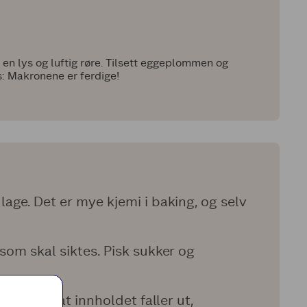
 en lys og luftig røre. Tilsett eggeplommen og
s: Makronene er ferdige!
 lage. Det er mye kjemi i baking, og selv
 som skal siktes. Pisk sukker og
ned uten at innholdet faller ut,