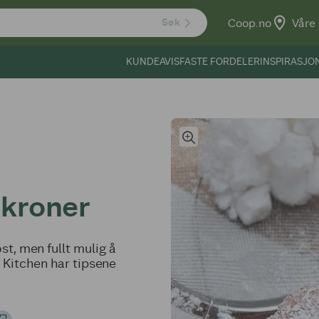
Coop.no
Våre 
Søk
KUNDEAVIS
FASTE FORDELER
INSPIRASJO
kroner
, men fullt mulig å
e Kitchen har tipsene