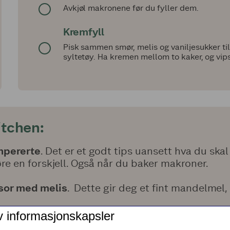
Avkjøl makronene før du fyller dem.
Kremfyll
Pisk sammen smør, melis og vaniljesukker til
syltetøy. Ha kremen mellom to kaker, og vip
itchen:
mpererte
. Det er et godt tips uansett hva du skal
re en forskjell. Også når du baker makroner.
ssor med melis
. Dette gir deg et fint mandelmel,
v informasjonskapsler
en
til den blir så stiv at du kan holde bollen opp 