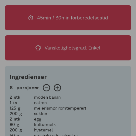
45min / 30min forberedelsestid
Vanskelighetsgrad: Enkel
Ingredienser
8 porsjoner
8
porsjoner
2
2
stk
moden banan
1
1
ts
natron
125
125
g
meierismør, romtemperert
200
200
g
sukker
2
2
stk
egg
80
80
g
kulturmelk
200
200
g
hvetemel
50
50
g
grovhakkede valnøtter