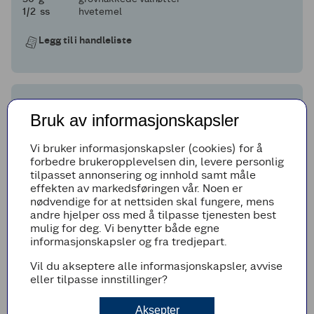
en halv
1/2
ss
hvetemel
Legg til i handleliste
Fremgangsmetode
Bruk av informasjonskapsler
Denne oppskriften gir én kake, laget i en 2
liters brødform.
Vi bruker informasjonskapsler (cookies) for å
forbedre brukeropplevelsen din, levere personlig
Forvarm ovnen til 180˚C. Kle brødformen med
tilpasset annonsering og innhold samt måle
bakepapir.
effekten av markedsføringen vår. Noen er
Mos bananene sammen med natron. Sett til
nødvendige for at nettsiden skal fungere, mens
side.
andre hjelper oss med å tilpasse tjenesten best
mulig for deg. Vi benytter både egne
Visp sammen sukker og smør til det er lyst og
informasjonskapsler og fra tredjepart.
luftig.
Pisk egg og kulturmelk godt. Bland sammen
Vil du akseptere alle informasjonskapsler, avvise
med bananene.
eller tilpasse innstillinger?
Sikt inn hvetemel og bland alt sammen til
kakerøren er smidig og luftig, helst uten å
Aksepter