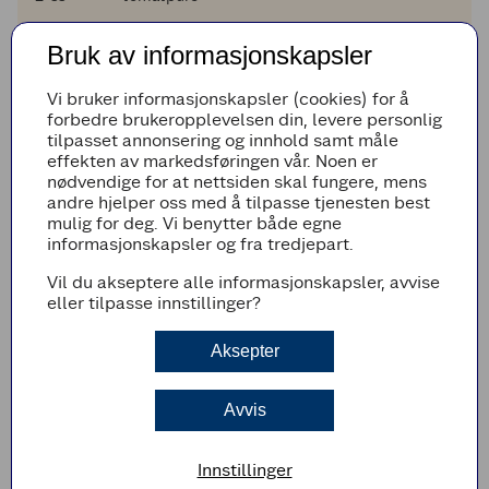
Legg til i handleliste
Bruk av informasjonskapsler
Vi bruker informasjonskapsler (cookies) for å
forbedre brukeropplevelsen din, levere personlig
tilpasset annonsering og innhold samt måle
Fremgangsmetode
effekten av markedsføringen vår. Noen er
nødvendige for at nettsiden skal fungere, mens
Brun karbonadedeigen i en stekepanne.
andre hjelper oss med å tilpasse tjenesten best
Skrell og skjær opp poteter og løk i skiver.
mulig for deg. Vi benytter både egne
Legg et lag karbonadedeig i en kjele, og legg
informasjonskapsler og fra tredjepart.
så et lag potetskiver og løk på toppen.
Fortsett å legge kjøtt og potet/løk lagvis i
Vil du akseptere alle informasjonskapsler, avvise
kjelen helt til alt er brukt opp. Salte og pepre
eller tilpasse innstillinger?
mellom lagene.
Rør tomatpureen inn i den varme buljongen,
Aksepter
og tøm den over innholdet i kjelen. Kok opp,
legg på lokk og la gryta småkoke på lav
varme i 25-30 minutter, eller til potetskivene
Avvis
er møre.
Server gjerne sammen med salat eller
Innstillinger
dampede grønnsaker.