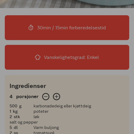
30min / 15min forberedelsestid
Vanskelighetsgrad: Enkel
Ingredienser
4 porsjoner
4
porsjoner
500
500
g
karbonadedeig eller kjøttdeig
1
1
kg
poteter
2
2
stk
løk
salt og pepper
5
5
dl
Varm buljong
2
2
ss
tomatpuré