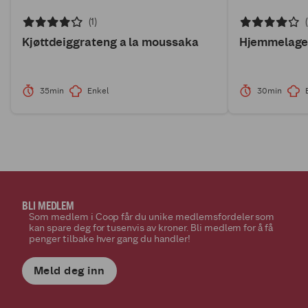
(1)
Kjøttdeiggrateng a la moussaka
Hjemmelaget
35min
Enkel
30min
BLI MEDLEM
Som medlem i Coop får du unike medlemsfordeler som
kan spare deg for tusenvis av kroner. Bli medlem for å få
penger tilbake hver gang du handler!
Meld deg inn