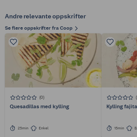
Andre relevante oppskrifter
Se flere oppskrifter fra Coop
(0)
Quesadillas med kylling
Kylling fajit
25min
Enkel
15min
E