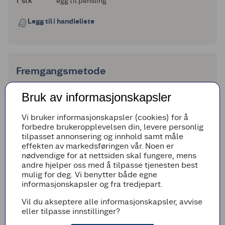
1
1
stk
egg til pensling
Legg til i handleliste
Fremgangsmetode
Forvarm ovnen til 225 ° C.
Bruk av informasjonskapsler
Finstrimle kyllingfilet.
Vi bruker informasjonskapsler (cookies) for å
Varm olje i en stekepanne og brun
forbedre brukeropplevelsen din, levere personlig
kyllingbitene til de er gyldenbrun.
tilpasset annonsering og innhold samt måle
Hakk løk og paprika og la kraften fra
effekten av markedsføringen vår. Noen er
bønnene renne av.
nødvendige for at nettsiden skal fungere, mens
andre hjelper oss med å tilpasse tjenesten best
Tilsett løk, paprika, svarte bønner og mais i
mulig for deg. Vi benytter både egne
stekepannen sammen med kyllingen og stek
informasjonskapsler og fra tredjepart.
til de myker. Tilsett tacokrydder og rør om.
Smør en ildfast form med resten av oljen.
Vil du akseptere alle informasjonskapsler, avvise
eller tilpasse innstillinger?
Del et egg i en kopp og rør med en gaffel og
sett til side.