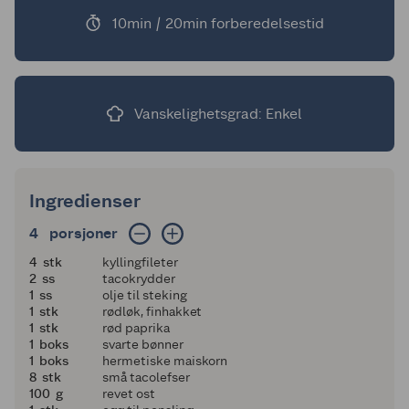
10min / 20min forberedelsestid
Vanskelighetsgrad: Enkel
Ingredienser
4 porsjoner
4
porsjoner
4
4
stk
kyllingfileter
2
2
ss
tacokrydder
1
1
ss
olje til steking
1
1
stk
rødløk, finhakket
1
1
stk
rød paprika
1
1
boks
svarte bønner
1
1
boks
hermetiske maiskorn
8
8
stk
små tacolefser
100
100
g
revet ost