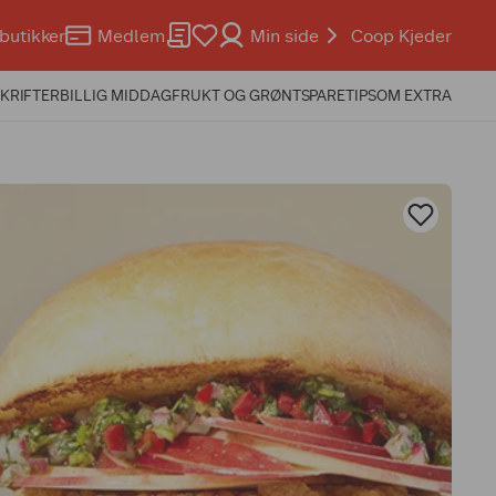
butikker
Medlem
Min side
Coop Kjeder
KRIFTER
BILLIG MIDDAG
FRUKT OG GRØNT
SPARETIPS
OM EXTRA