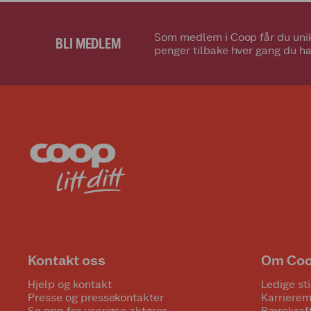
Som medlem i Coop får du unik
BLI MEDLEM
penger tilbake hver gang du ha
Kontakt oss
Om Co
Hjelp og kontakt
Ledige sti
Presse og pressekontakter
Karrierem
Se opp for useriøse aktører
Bærekraf