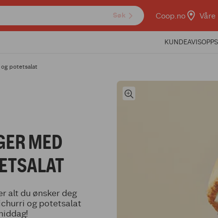
Coop.no
Våre 
Søk
KUNDEAVIS
OPPS
 og potetsalat
GER MED
TETSALAT
r alt du ønsker deg
churri og potetsalat
middag!