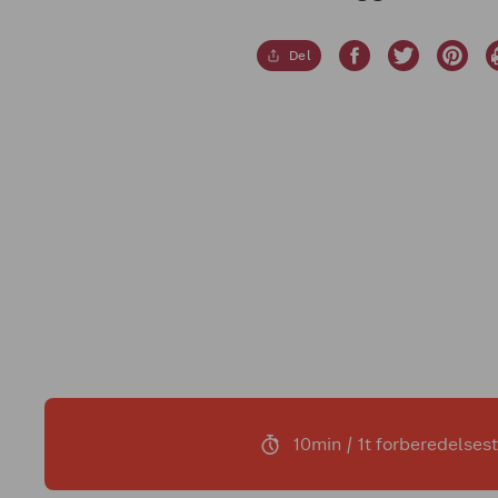
Del
10min / 1t forberedelsest