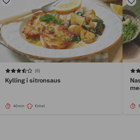
(6)
Kylling i sitronsaus
Nas
med
40min
Enkel