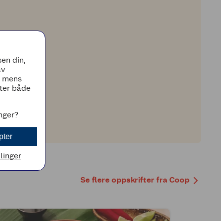
en din,
av
, mens
tter både
inger?
pter
llinger
Se flere oppskrifter fra Coop