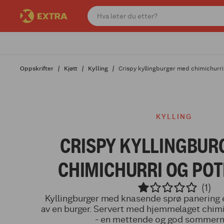
Oppskrifter
Kjøtt
Kylling
Crispy kyllingburger med chimichurri
KYLLING
CRISPY KYLLINGBUR
CHIMICHURRI OG PO
(1)
Kyllingburger med knasende sprø panering e
av en burger. Servert med hjemmelaget chimi
- en mettende og god sommer