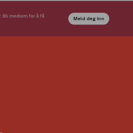
 Bli medlem for å få 
Meld deg inn
n