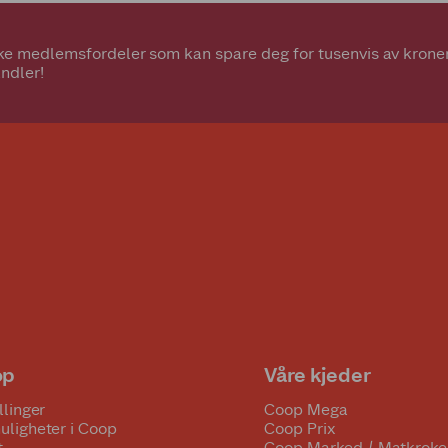
e medlemsfordeler som kan spare deg for tusenvis av kroner.
ndler!
op
Våre kjeder
llinger
Coop Mega
uligheter i Coop
Coop Prix
t
Coop Marked / Matkroke