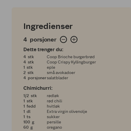
Ingredienser
4 porsjoner
4
porsjoner
Dette trenger du:
4
4
stk
Coop Brioche burgerbrød
4
4
stk
Coop Crispy Kyllingburger
1
1
stk
eple
2
2
stk
små avokadoer
4
4
porsjoner
salatblader
Chimichurri:
en halv
1/2
stk
rødløk
1
1
stk
rød chili
1
1
fedd
hvitløk
1
1
dl
Extra virgin olivenolje
1
1
ts
sukker
100
100
g
persille
60
60
g
oregano