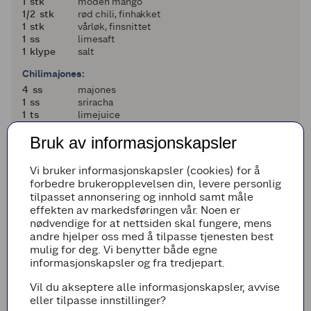
1
1
stk
moden mango
en halv
1/2
stk
rød chili, finhakket
1
1
stk
vårløk, finsnittet
1
1
ss
limesaft
1
1
klype
salt
Chilimajones:
4
4
ss
majones
1
1
ss
sriracha
1
1
ts
limejuice
Til servering:
Bruk av informasjonskapsler
1
1
stk
crispisalat
1
1
håndfull
frisk koriander
Vi bruker informasjonskapsler (cookies) for å
forbedre brukeropplevelsen din, levere personlig
Legg til i handleliste
tilpasset annonsering og innhold samt måle
effekten av markedsføringen vår. Noen er
nødvendige for at nettsiden skal fungere, mens
andre hjelper oss med å tilpasse tjenesten best
mulig for deg. Vi benytter både egne
Fremgangsmetode
informasjonskapsler og fra tredjepart.
Vil du akseptere alle informasjonskapsler, avvise
Crispy kyllingburger og brød
eller tilpasse innstillinger?