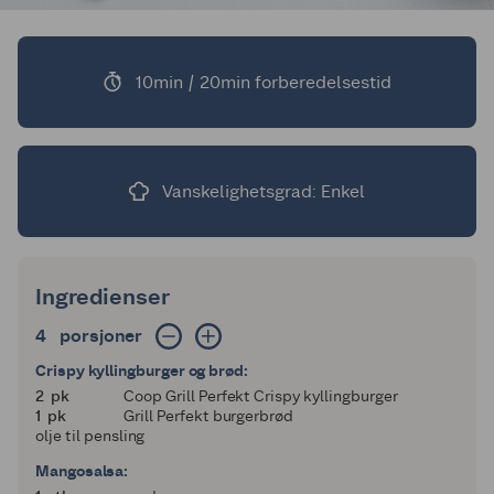
10min / 20min forberedelsestid
Vanskelighetsgrad: Enkel
Ingredienser
4 porsjoner
4
porsjoner
Crispy kyllingburger og brød:
2
2
pk
Coop Grill Perfekt Crispy kyllingburger
1
1
pk
Grill Perfekt burgerbrød
olje til pensling
Mangosalsa: