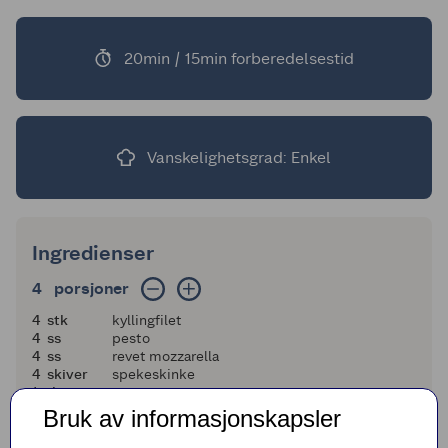
20min / 15min forberedelsestid
Vanskelighetsgrad: Enkel
Ingredienser
4 porsjoner
4
porsjoner
4
4
stk
kyllingfilet
4
4
ss
pesto
4
4
ss
revet mozzarella
4
4
skiver
spekeskinke
1
1
pk
potetmos
2
2
stk
hjertesalat
Bruk av informasjonskapsler
4
4
ss
fransk dressing