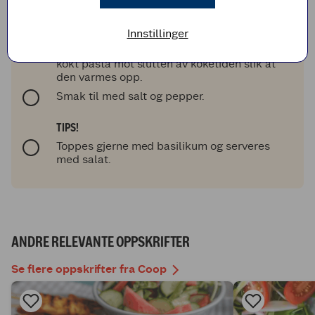
Tilsett tomatpuré og la frese litt i pannen. Ha
i crème fraîche, vann, buljong, hvitløk og
karri.
Innstillinger
La dette koke i noen minutter, og ha i ferdig
kokt pasta mot slutten av koketiden slik at
den varmes opp.
Smak til med salt og pepper.
TIPS!
Toppes gjerne med basilikum og serveres
med salat.
ANDRE RELEVANTE OPPSKRIFTER
Se flere oppskrifter fra Coop