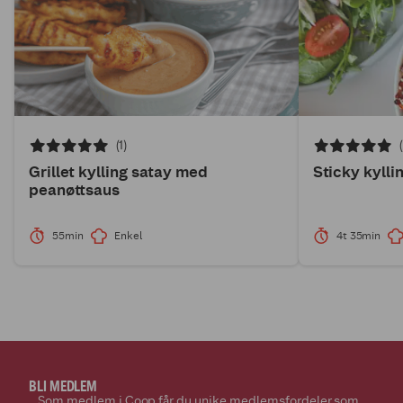
(1)
Grillet kylling satay med
Sticky kylli
peanøttsaus
55min
Enkel
4t 35min
BLI MEDLEM
Som medlem i Coop får du unike medlemsfordeler som