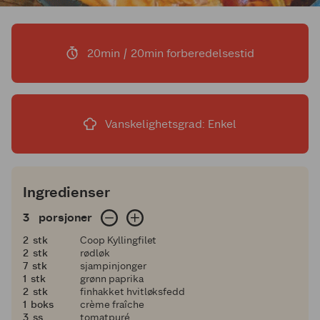
20min / 20min forberedelsestid
Vanskelighetsgrad: Enkel
Ingredienser
3 porsjoner
3
porsjoner
2
2
stk
Coop Kyllingfilet
2
2
stk
rødløk
7
7
stk
sjampinjonger
1
1
stk
grønn paprika
2
2
stk
finhakket hvitløksfedd
1
1
boks
crème fraîche
3
3
ss
tomatpuré