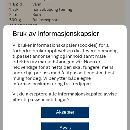
1 og en halv
1
1/2
dl
vann
1
1
stk
hønsebuljong terning
2
2
ts
Karri
300
300
g
fullkornspasta
salt og pepper
Bruk av informasjonskapsler
Legg til i handleliste
Vi bruker informasjonskapsler (cookies) for å
forbedre brukeropplevelsen din, levere personlig
tilpasset annonsering og innhold samt måle
effekten av markedsføringen vår. Noen er
Fremgangsmetode
nødvendige for at nettsiden skal fungere, mens
andre hjelper oss med å tilpasse tjenesten best
Kok pasta etter anvisningen på pakken. Hell
mulig for deg. Vi benytter både egne
av vannet og sett til side.
informasjonskapsler og fra tredjepart.
Kutt paprika, sopp og rødløk i passe store
Vil du akseptere alle informasjonskapsler, avvise
biter. Stek noen minutter på middels varme i
eller tilpasse innstillinger?
en stekepanne.
Skjær kylling i strimler, og krydre den med
Aksepter
salt og pepper. Ha den deretter i
stekepannen sammen med grønnsakene.
Stekes i noen minutter.
Avvis