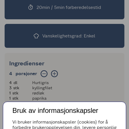
20min / 5min forberedelsestid
Vanskelighetsgrad: Enkel
Ingredienser
4 porsjoner
4
porsjoner
4
4
dl
Hurtigris
3
3
stk
kyllingfilet
1
1
stk
rødløk
1
1
stk
paprika
1
1
pk
Toro Tikka masala kyllinggryte
5
5
dl
vann
Bruk av informasjonskapsler
1 og en halv
1
1/2
dl
kokosmelk
Vi bruker informasjonskapsler (cookies) for å
Legg til i handleliste
forbedre brukeropplevelsen din, levere personlig