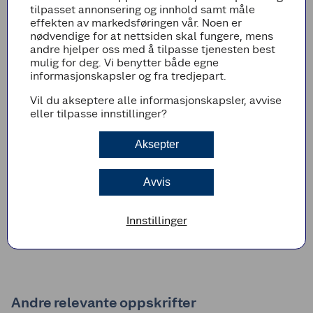
tilpasset annonsering og innhold samt måle
effekten av markedsføringen vår. Noen er
nødvendige for at nettsiden skal fungere, mens
andre hjelper oss med å tilpasse tjenesten best
Fremgangsmetode
mulig for deg. Vi benytter både egne
informasjonskapsler og fra tredjepart.
Kok ris etter anvisning på pakken. Del
kyllingfileter i små biter, ca. 2-3 cm, og brun
Vil du akseptere alle informasjonskapsler, avvise
godt i en varm stekepanne.
eller tilpasse innstillinger?
Hakk rødløk og finstrimle 1 paprika. Fres med
kyllingen i et par minutter.
Aksepter
Ha Toro Tikka masala kyllingryte i en gryte og
rør inn vann og kokosmelk. Kok opp under
Avvis
omrøring og la småkoke i 10 minutter.
Tilsett kjøtt og grønnsaker mot slutten av
koketiden, ca. 3 minutter, og server med ris.
Innstillinger
Andre relevante oppskrifter