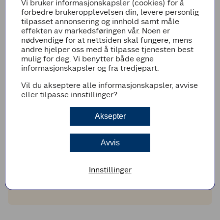
Vi bruker informasjonskapsler (cookies) for å
forbedre brukeropplevelsen din, levere personlig
Legg til i handleliste
tilpasset annonsering og innhold samt måle
effekten av markedsføringen vår. Noen er
nødvendige for at nettsiden skal fungere, mens
andre hjelper oss med å tilpasse tjenesten best
mulig for deg. Vi benytter både egne
Fremgangsmetode
informasjonskapsler og fra tredjepart.
Del kyllingfiletene og sjampinjongene i små
Vil du akseptere alle informasjonskapsler, avvise
biter og stek dem i stekepanne på høy varme
eller tilpasse innstillinger?
i 3-4 minutter. Sett det til side.
Tilbered Spansk gryte som anvist på pakken.
Aksepter
Skjær paprikaen i små terninger.
Ha kylling, sopp, paprika og erter i gryten og
Avvis
la det koke i 5-6 minutter.
TIPS!
Innstillinger
Server med nystekte baguetter til.