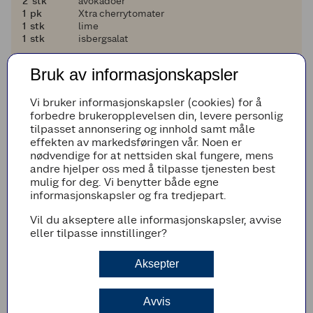
2
2
stk
avokadoer
1
1
pk
Xtra cherrytomater
1
1
stk
lime
1
1
stk
isbergsalat
Til servering :
Bruk av informasjonskapsler
1
1
stk
lettrømme
1
1
stk
salsa
Vi bruker informasjonskapsler (cookies) for å
1
1
klype
frisk koriander
forbedre brukeropplevelsen din, levere personlig
tilpasset annonsering og innhold samt måle
Legg til i handleliste
effekten av markedsføringen vår. Noen er
nødvendige for at nettsiden skal fungere, mens
andre hjelper oss med å tilpasse tjenesten best
mulig for deg. Vi benytter både egne
informasjonskapsler og fra tredjepart.
Fremgangsmetode
Vil du akseptere alle informasjonskapsler, avvise
Skjær paprika og rødløk i strimler og stek
eller tilpasse innstillinger?
dem møre i en stekepanne på middels varme.
Tilsett kyllingen og stek videre til kyllingen er
Aksepter
gjennomvarm.
Smak til med salt og pepper.
Avvis
Skjær agurk og avokado i terninger og del