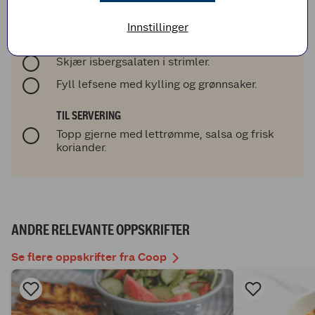
tomatene i to.
Innstillinger
Smak til med salt, pepper og limesaft. Bland
det godt sammen.
Skjær isbergsalaten i strimler.
Fyll lefsene med kylling og grønnsaker.
TIL SERVERING
Topp gjerne med lettrømme, salsa og frisk
koriander.
ANDRE RELEVANTE OPPSKRIFTER
Se flere oppskrifter fra Coop