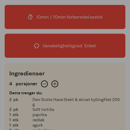
10min / 10min forberedelsestid
Vanskelighetsgrad: Enkel
Ingredienser
4 porsjoner
4
porsjoner
Dette trenger du:
2
2
pk
Den Stolte Hane Stekt & skivet kyllingfilet 200
g
2
2
pk
Soft tortilla
1
1
stk
paprika
1
1
stk
rødløk
1
1
stk
agurk