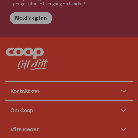
penger tilbake hver gang du handler!
Meld deg inn
Kontakt oss
Om Coop
Våre kjeder