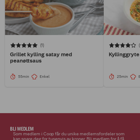
(1)
Grillet kylling satay med
Kyllinggryt
peanøttsaus
55min
Enkel
25min
BLI MEDLEM
Som medlem i Coop får du unike medlemsfordeler som
kan spare deg for tusenvis av kroner. Bli medlem for å få