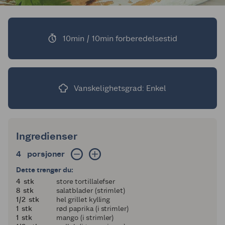
10min / 10min forberedelsestid
Vanskelighetsgrad: Enkel
Ingredienser
4 porsjoner
4
porsjoner
Dette trenger du:
4
4
stk
store tortillalefser
8
8
stk
salatblader (strimlet)
en halv
1/2
stk
hel grillet kylling
1
1
stk
rød paprika (i strimler)
1
1
stk
mango (i strimler)