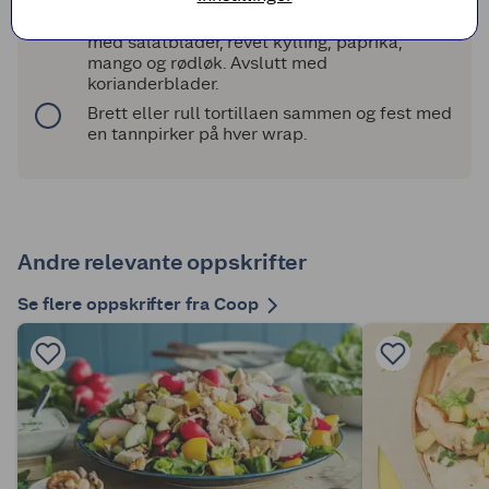
Smør litt dressing på tortillalefsene. Topp
med salatblader, revet kylling, paprika,
mango og rødløk. Avslutt med
korianderblader.
Brett eller rull tortillaen sammen og fest med
en tannpirker på hver wrap.
Andre relevante oppskrifter
Se flere oppskrifter fra Coop