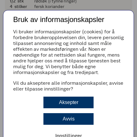
en halv
1/2
stk
rødløk (i tynne ringer)
4
4
stilker
fersk koriander
Karridressing:
Bruk av informasjonskapsler
1
1
dl
lettrømme
en halv
1/2
dl
majones
Vi bruker informasjonskapsler (cookies) for å
1
1
ts
karripulver
forbedre brukeropplevelsen din, levere personlig
en fjerdedel
1/4
ts
sitronsaft
tilpasset annonsering og innhold samt måle
en halv
1/2
ts
brunt sukker
effekten av markedsføringen vår. Noen er
1
1
ss
fersk koriander (finhakket, kan sløyfes)
nødvendige for at nettsiden skal fungere, mens
en halv
1/2
ts
grovt flaksalt (smak til)
andre hjelper oss med å tilpasse tjenesten best
en halv
1/2
ts
pepper (smak til)
mulig for deg. Vi benytter både egne
informasjonskapsler og fra tredjepart.
Legg til i handleliste
Vil du akseptere alle informasjonskapsler, avvise
eller tilpasse innstillinger?
Aksepter
Fremgangsmetode
Rør sammen rømme, majones og karripulver
Avvis
til dressingen, tilsett eventuelt koriander.
Smak til med sitronsaft, brunt sukker, flaksalt
og pepper.
Innstillinger