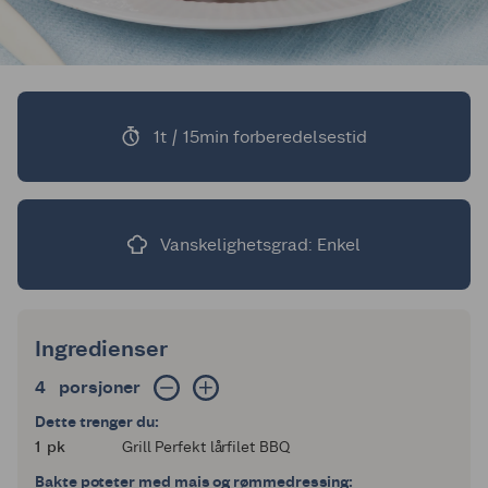
1t / 15min forberedelsestid
Vanskelighetsgrad: Enkel
Ingredienser
4 porsjoner
4
porsjoner
Dette trenger du:
1
1
pk
Grill Perfekt lårfilet BBQ
Bakte poteter med mais og rømmedressing: