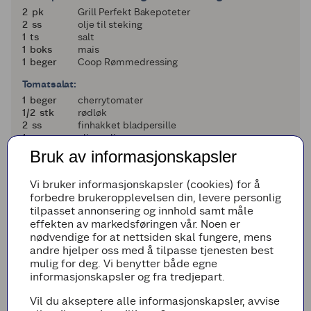
2
2
pk
Grill Perfekt Bakepoteter
2
2
ss
olje til steking
1
1
ts
salt
1
1
boks
mais
1
1
beger
Coop Rømmedressing
Tomatsalat:
1
1
beger
cherrytomater
en halv
1/2
stk
rødløk
2
2
ss
finhakket bladpersille
1
1
ss
olivenolje
1
1
ts
eplesidereddik
Bruk av informasjonskapsler
1
1
klype
salt
1
1
klype
pepper
Vi bruker informasjonskapsler (cookies) for å
forbedre brukeropplevelsen din, levere personlig
Til servering:
tilpasset annonsering og innhold samt måle
2
2
stk
finhakkede vårløk
effekten av markedsføringen vår. Noen er
1
1
håndfull
frisk koriander
nødvendige for at nettsiden skal fungere, mens
andre hjelper oss med å tilpasse tjenesten best
Legg til i handleliste
mulig for deg. Vi benytter både egne
informasjonskapsler og fra tredjepart.
Vil du akseptere alle informasjonskapsler, avvise