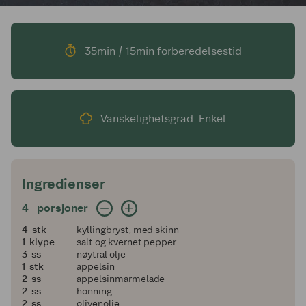
35min / 15min forberedelsestid
Vanskelighetsgrad: Enkel
Ingredienser
4 porsjoner
4
porsjoner
4
4
stk
kyllingbryst, med skinn
1
1
klype
salt og kvernet pepper
3
3
ss
nøytral olje
1
1
stk
appelsin
2
2
ss
appelsinmarmelade
2
2
ss
honning
2
2
ss
olivenolje