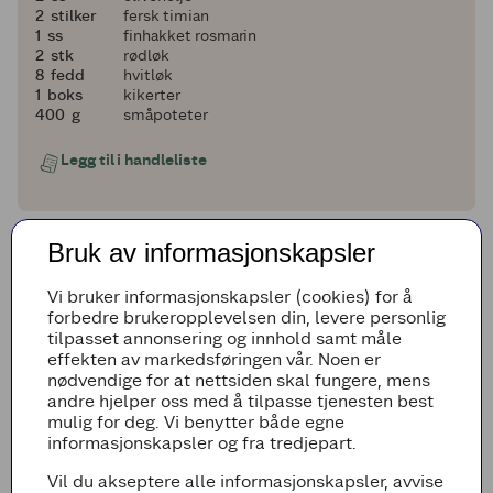
2
2
stilker
fersk timian
1
1
ss
finhakket rosmarin
2
2
stk
rødløk
8
8
fedd
hvitløk
1
1
boks
kikerter
400
400
g
småpoteter
Legg til i handleliste
Bruk av informasjonskapsler
Fremgangsmetode
Vi bruker informasjonskapsler (cookies) for å
Forvarm ovnen til 200 ºC. Tørk av
forbedre brukeropplevelsen din, levere personlig
kyllingbrystene og krydre dem med salt og
tilpasset annonsering og innhold samt måle
pepper. Varm godt med olje i en stekepanne.
effekten av markedsføringen vår. Noen er
Legg kyllingbrystene med skinnsiden ned og
nødvendige for at nettsiden skal fungere, mens
stek dem i 3-5 minutter til skinnet er gyllent
andre hjelper oss med å tilpasse tjenesten best
og sprøtt. Pass på, oljen blir varm og kan
mulig for deg. Vi benytter både egne
sprute litt. Legg kyllingbrystene over i en
informasjonskapsler og fra tredjepart.
ildfast form.
Vil du akseptere alle informasjonskapsler, avvise
Rør sammen appelsinmarmelade, honning,