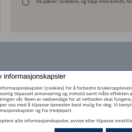
Ha pølser i brødene, og topp med kimchi, ho
Grill Perfekt fra Coop
er kjent for sine
Les 
v informasjonskapsler
høykvalitets grillprodukter som gir en
fler
autentisk grillopplevelse.
gril
informasjonskapsler (cookies) for å forbedre brukeropplevels
rsonlig tilpasset annonsering og innhold samt måle effekten 
Les 
Med et bredt utvalg av produkter, er de
ringen vår. Noen er nødvendige for at nettsiden skal fungere
designet for å gi deg perfekt grillet mat
per oss med å tilpasse tjenesten best mulig for deg. Vi beny
masjonskapsler og fra tredjepart.
hver gang. Utforsk ulike smaker og
oppdag produkter som hever
eptere alle informasjonskapsler, avvise eller tilpasse innstill
grillmåltidet ditt til nye høyder.