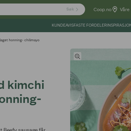
Coop.no
Våre 
Søk
KUNDEAVIS
FASTE FORDELER
INSPIRASJO
aget honning- chilimayo
d kimchi
onning-
t Beefy sausage får