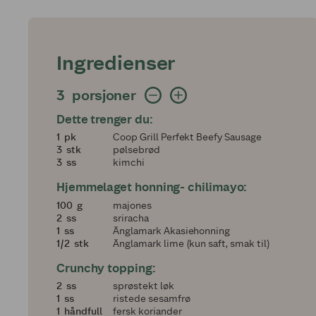
Ingredienser
3 porsjoner
3
porsjoner
Dette trenger du:
1
1
pk
Coop Grill Perfekt Beefy Sausage
3
3
stk
pølsebrød
3
3
ss
kimchi
Hjemmelaget honning- chilimayo:
100
100
g
majones
2
2
ss
sriracha
1
1
ss
Änglamark Akasiehonning
en halv
1/2
stk
Änglamark lime (kun saft, smak til)
Crunchy topping:
2
2
ss
sprøstekt løk
1
1
ss
ristede sesamfrø
1
1
håndfull
fersk koriander