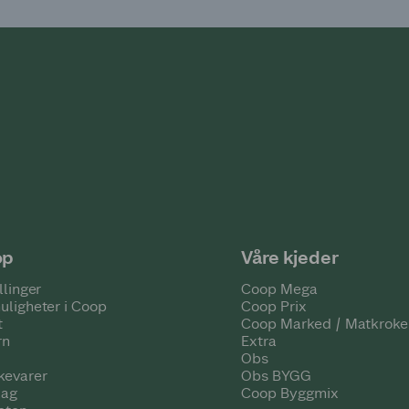
op
Våre kjeder
llinger
Coop Mega
uligheter i Coop
Coop Prix
t
Coop Marked / Matkroke
rn
Extra
Obs
kevarer
Obs BYGG
lag
Coop Byggmix