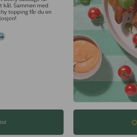
ert kål. Sammen med
hy topping får du en
losjon!
tid