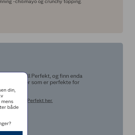
nning -chilimayo og crunchy topping.
mer om Grill Perfekt, og finn enda
e oppskrifter som er perfekte for
len.
en din,
av
mer om Grill Perfekt her.
, mens
tter både
inger?