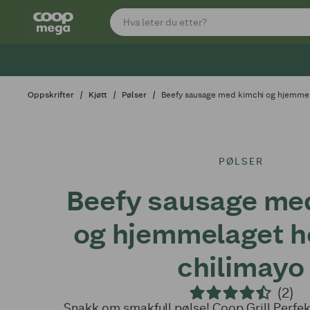
Oppskrifter
Kjøtt
Pølser
Beefy sausage med kimchi og hjemmel
PØLSER
Beefy sausage me
og hjemmelaget h
chilimayo
(2)
Snakk om smakfull pølse! Coop Grill Perfek