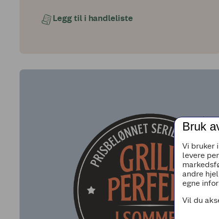
Legg til i handleliste
Bruk a
Vi bruker 
levere pe
markedsfø
andre hjel
egne infor
Vil du aks