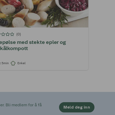
(0)
epølse med stekte epler og
dkålkompott
t 5min
Enkel
. Bli medlem for å få 
Meld deg inn