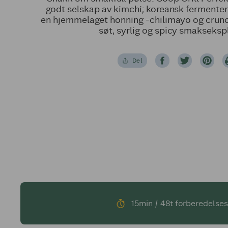
godt selskap av kimchi; koreansk ferment
en hjemmelaget honning -chilimayo og crunc
søt, syrlig og spicy smakseksp
Del
15min / 48t forberedelses