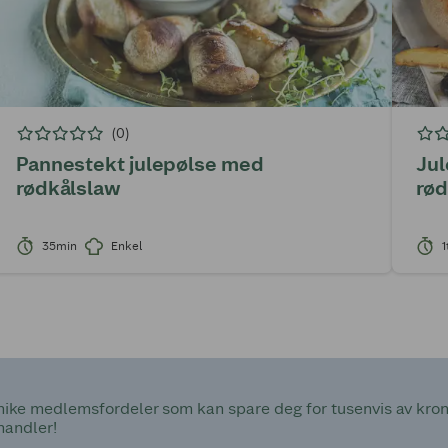
(0)
Pannestekt julepølse med
Jul
rødkålslaw
rø
35min
Enkel
1
ke medlemsfordeler som kan spare deg for tusenvis av kroner
handler!