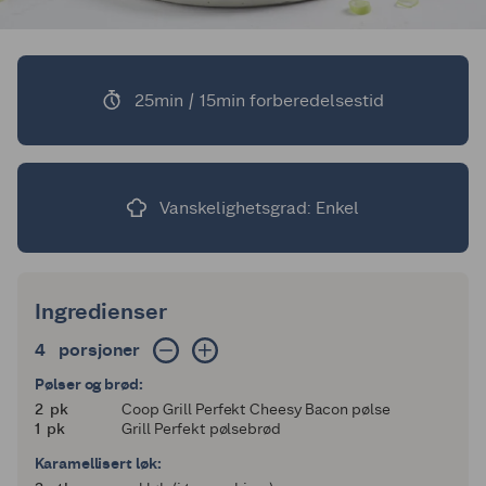
25min / 15min forberedelsestid
Vanskelighetsgrad: Enkel
Ingredienser
4 porsjoner
4
porsjoner
Pølser og brød:
2
2
pk
Coop Grill Perfekt Cheesy Bacon pølse
1
1
pk
Grill Perfekt pølsebrød
Karamellisert løk: