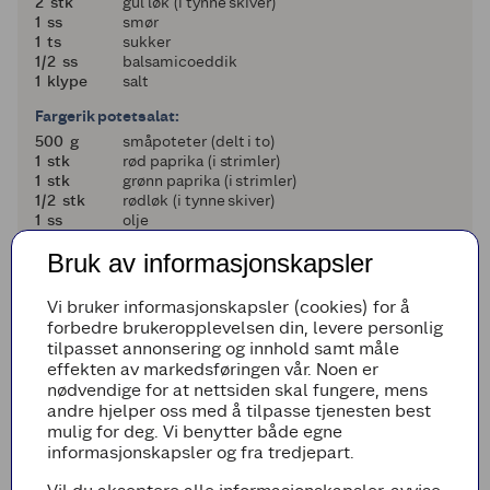
2
2
stk
gul løk (i tynne skiver)
1
1
ss
smør
1
1
ts
sukker
en halv
1/2
ss
balsamicoeddik
1
1
klype
salt
Fargerik potetsalat:
500
500
g
småpoteter (delt i to)
1
1
stk
rød paprika (i strimler)
1
1
stk
grønn paprika (i strimler)
en halv
1/2
stk
rødløk (i tynne skiver)
1
1
ss
olje
1
1
klype
salt og pepper
Bruk av informasjonskapsler
Topping:
1
1
porsjon
søt sennep
Vi bruker informasjonskapsler (cookies) for å
1
1
porsjon
ketchup
forbedre brukeropplevelsen din, levere personlig
2
2
stk
vårløk (finsnittet)
tilpasset annonsering og innhold samt måle
effekten av markedsføringen vår. Noen er
Legg til i handleliste
nødvendige for at nettsiden skal fungere, mens
andre hjelper oss med å tilpasse tjenesten best
mulig for deg. Vi benytter både egne
informasjonskapsler og fra tredjepart.