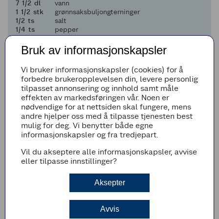
7 og en halv
7
1/2
dl
vann
1 og en halv
1
1/2
stk
grønnsaksbuljongterninger
en halv
1/2
ts
salt
en fjerdedel
1/4
ts
pepper
Til servering:
Bruk av informasjonskapsler
1
1
håndfull
finhakket bladpersille
4
4
stk
flatbrød
Vi bruker informasjonskapsler (cookies) for å
4
4
ss
godt smør
forbedre brukeropplevelsen din, levere personlig
tilpasset annonsering og innhold samt måle
Legg til i handleliste
effekten av markedsføringen vår. Noen er
nødvendige for at nettsiden skal fungere, mens
andre hjelper oss med å tilpasse tjenesten best
mulig for deg. Vi benytter både egne
informasjonskapsler og fra tredjepart.
Fremgangsmetode
Vil du akseptere alle informasjonskapsler, avvise
Skjær pølsen i tykke skiver. Smelt smør i en
eller tilpasse innstillinger?
stor gryte og brun pølsebitene godt. Løft ut
og sett til side.
Aksepter
Del løken i store biter og stek blank og myk
under omrøring.
Avvis
Skrell rotgrønnsakene og skjær i omtrent like