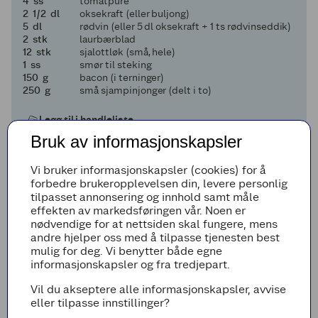
4
4
ss
tomatpuré
2 og en halv
2
1/2
dl
oksekraft (eller buljong)
5
5
dl
rødvin (eller 5 dl oksekraft + 1 ts rødvinseddik)
2
2
stk
laurbærblad
12
12
stk
sjalottløk (små, hele)
1
1
ss
smør til steking
150
150
g
bacon (i terninger)
250
250
g
små sjampinjonger (delt i to)
Legg til i handleliste
Bruk av informasjonskapsler
Vi bruker informasjonskapsler (cookies) for å
forbedre brukeropplevelsen din, levere personlig
Fremgangsmetode
tilpasset annonsering og innhold samt måle
effekten av markedsføringen vår. Noen er
Tørk kjøttet godt og skjær i 3x3 cm store
nødvendige for at nettsiden skal fungere, mens
terninger og krydre med nykvernet pepper og
andre hjelper oss med å tilpasse tjenesten best
litt salt. Finhakk løk og hvitløk. Skrell gulrot
mulig for deg. Vi benytter både egne
og del i tykke skiver.
informasjonskapsler og fra tredjepart.
Varm opp olje i en stor tykkbunnet gryte på
middels sterk varme. Stek kjøttet i flere
Vil du akseptere alle informasjonskapsler, avvise
omganger for å brune det godt og sett til
eller tilpasse innstillinger?
side.