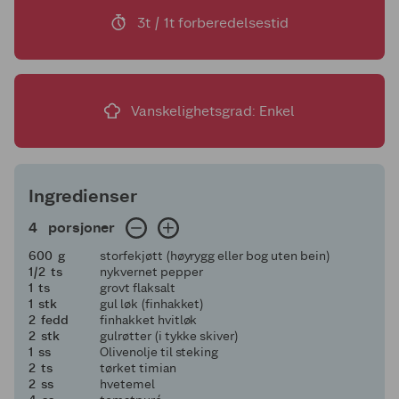
3t / 1t forberedelsestid
Vanskelighetsgrad: Enkel
Ingredienser
4 porsjoner
4
porsjoner
600
600
g
storfekjøtt (høyrygg eller bog uten bein)
en halv
1/2
ts
nykvernet pepper
1
1
ts
grovt flaksalt
1
1
stk
gul løk (finhakket)
2
2
fedd
finhakket hvitløk
2
2
stk
gulrøtter (i tykke skiver)
1
1
ss
Olivenolje til steking
2
2
ts
tørket timian
2
2
ss
hvetemel