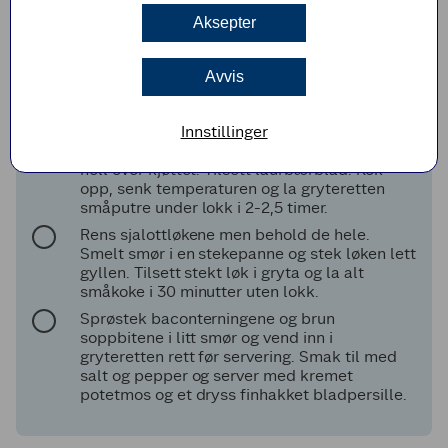
Ha finhakket løk, hvitløk og gulrotskiver i
Aksepter
gryta og la det surre forsiktig under omrøring
til løken er blank og myk.
Avvis
Legg kjøttbitene tilbake i gryta og dryss over
tørket timian og hvetemel. Rør godt om slik at
melet fordeler seg jevnt.
Innstillinger
Bland sammen tomatpuré, kraft og rødvin og
hell over kjøttet. Tilsett laurbærblad. Kok
opp, senk temperaturen og la gryteretten
småputre under lokk i 2-2,5 timer.
Rens sjalottløkene men behold de hele.
Smelt smør i en stekepanne og stek løken lett
gyllen. Tilsett stekt løk i gryta og la alt
småkoke i 30 minutter uten lokk.
Sprøstek baconterningene og brun
soppbitene i litt smør og vend inn i
gryteretten rett før servering. Smak til med
salt og pepper og server med kremet
potetmos og et dryss finhakket bladpersille.