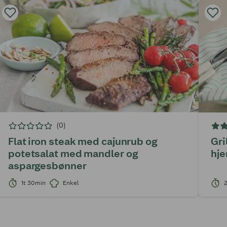
(0)
Flat iron steak med cajunrub og
Gri
potetsalat med mandler og
hje
aspargesbønner
1t 30min
Enkel