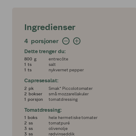
Ingredienser
4 porsjoner
4
porsjoner
Dette trenger du:
800
800
g
entrecôte
1
1
ts
salt
1
1
ts
nykvernet pepper
Capresesalat:
2
2
pk
Smak* Piccolotomater
2
2
bokser
små mozzarellakuler
1
1
porsjon
tomatdressing
Tomatdressing:
1
1
boks
hele hermetiske tomater
2
2
ss
tomatpuré
3
3
ss
olivenolje
3
3
ss
rødvinseddik