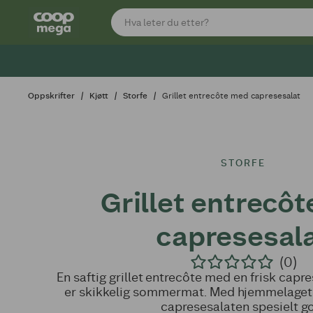
Oppskrifter
Kjøtt
Storfe
Grillet entrecôte med capresesalat
STORFE
Grillet entrecô
capresesal
(0)
En saftig grillet entrecôte med en frisk capr
er skikkelig sommermat. Med hjemmelaget 
capresesalaten spesielt g