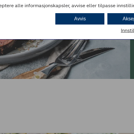
eptere alle informasjonskapsler, avvise eller tilpasse innstill
Avvis
Akse
Innsti