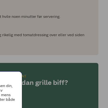
et hvile noen minutter før servering.
g rikelig med tomatdressing over eller ved siden
GRILLMAT
Hvordan grille biff?
en din,
av
, mens
tter både