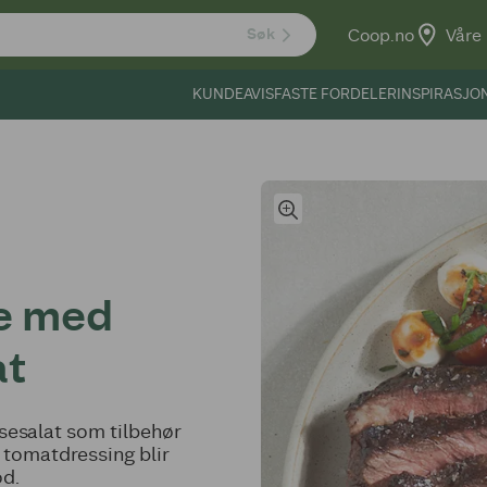
Coop.no
Våre 
Søk
KUNDEAVIS
FASTE FORDELER
INSPIRASJO
te med
at
esesalat som tilbehør
tomatdressing blir
od.