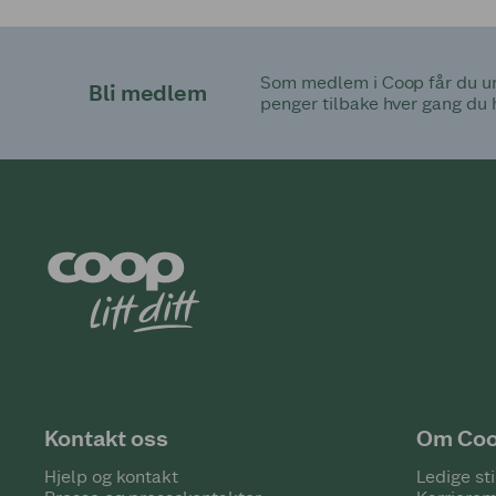
Som medlem i Coop får du uni
Bli medlem
penger tilbake hver gang du 
Kontakt oss
Om Co
Hjelp og kontakt
Ledige sti