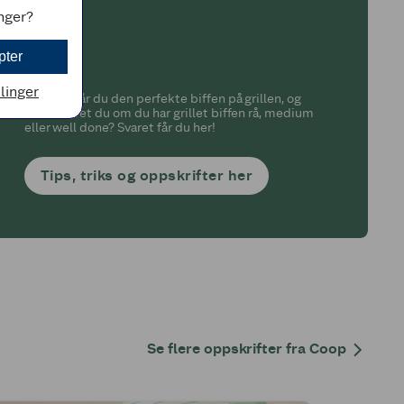
inger?
pter
llinger
Hvordan får du den perfekte biffen på grillen, og
hvordan vet du om du har grillet biffen rå, medium
eller well done? Svaret får du her!
Tips, triks og oppskrifter her
Se flere oppskrifter fra Coop