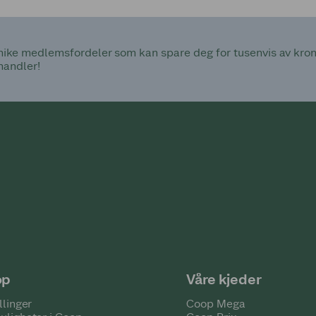
ke medlemsfordeler som kan spare deg for tusenvis av kroner
handler!
op
Våre kjeder
llinger
Coop Mega