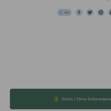
Del
20min / 15min forberedelse