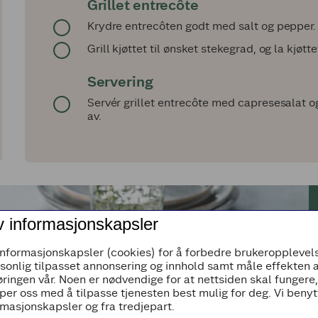
Grillet entrecôte
Krydre entrecôten godt med salt og pepper.
Grill kjøttet til ønsket stekegrad, og la kjøtt
Servering
Servér grillet entrecôte med capresesalat o
av.
v informasjonskapsler
informasjonskapsler (cookies) for å forbedre brukeropplevels
rsonlig tilpasset annonsering og innhold samt måle effekten 
ringen vår. Noen er nødvendige for at nettsiden skal fungere
per oss med å tilpasse tjenesten best mulig for deg. Vi beny
masjonskapsler og fra tredjepart.