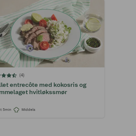
(4)
llet entrecôte med kokosris og
mmelaget hvitløkssmør
2t 5min
Middels