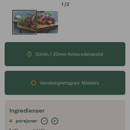
1
/
2
50min / 20min forberedelsestid
Vanskelighetsgrad: Middels
Ingredienser
4 porsjoner
4
porsjoner