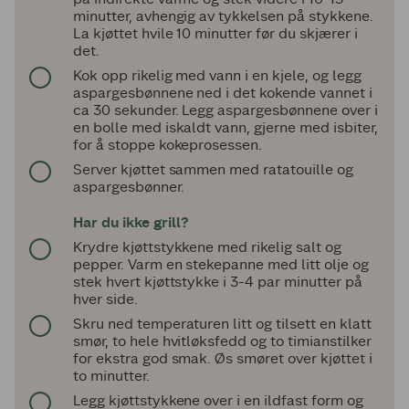
minutter, avhengig av tykkelsen på stykkene.
La kjøttet hvile 10 minutter før du skjærer i
det.
Kok opp rikelig med vann i en kjele, og legg
aspargesbønnene ned i det kokende vannet i
ca 30 sekunder. Legg aspargesbønnene over i
en bolle med iskaldt vann, gjerne med isbiter,
for å stoppe kokeprosessen.
Server kjøttet sammen med ratatouille og
aspargesbønner.
Har du ikke grill?
Krydre kjøttstykkene med rikelig salt og
pepper. Varm en stekepanne med litt olje og
stek hvert kjøttstykke i 3-4 par minutter på
hver side.
Skru ned temperaturen litt og tilsett en klatt
smør, to hele hvitløksfedd og to timianstilker
for ekstra god smak. Øs smøret over kjøttet i
to minutter.
Legg kjøttstykkene over i en ildfast form og