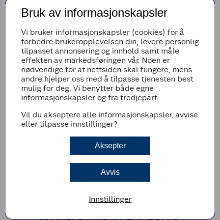
Bruk av informasjonskapsler
Ratatouille:
Finhakk løk og hvitløk. Kutt paprika i små
Vi bruker informasjonskapsler (cookies) for å
terninger. Fres dette sammen i en dyp
forbedre brukeropplevelsen din, levere personlig
stekepanne med litt av oljen i 5-6 minutter.
tilpasset annonsering og innhold samt måle
Legg til side.
effekten av markedsføringen vår. Noen er
Del squash og aubergine i terninger. Tilsett
nødvendige for at nettsiden skal fungere, mens
mer av oljen i pannen og stek dette til
andre hjelper oss med å tilpasse tjenesten best
grønnsakene har fått en fin stekeskorpe. Ha
mulig for deg. Vi benytter både egne
løken og paprikaen tilbake i pannen og tilsett
informasjonskapsler og fra tredjepart.
timianblader, rødvinseddik, salt og pepper.
Vil du akseptere alle informasjonskapsler, avvise
Del cherrytomatene i fire og ha over i
eller tilpasse innstillinger?
ratatouillen. Bland alt sammen og la det
surre over lav varme i 10 minutter.
Aksepter
Kjøttstykker:
Krydre kjøttsykkene med rikelig salt og
Avvis
pepper. Fyr opp grillen og brun kjøttsykkene
3-5 minutter på hver side, eller til de har fått
en fin stekeskorpe.
Innstillinger
Skru ned temperaturen eller legg dem over
på indirekte varme og stek videre i 10-15