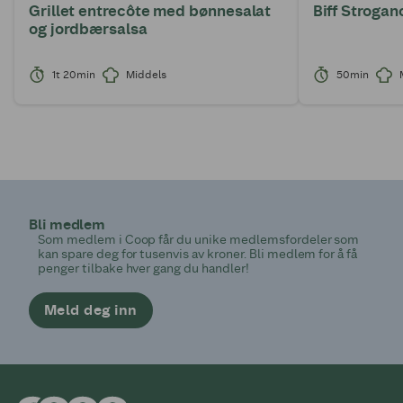
Grillet entrecôte med bønnesalat
Biff Strogan
og jordbærsalsa
1t 20min
Middels
50min
Bli medlem
Som medlem i Coop får du unike medlemsfordeler som
kan spare deg for tusenvis av kroner. Bli medlem for å få
penger tilbake hver gang du handler!
Meld deg inn