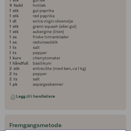
1
1
stk
gul løk
4
4
fedd
hvitløk
1
1
stk
gul paprika
1
1
stk
rød paprika
1
1
dl
extra virgin olivenolje
1
1
stk
grønn squash (eller gul)
1
1
stk
aubergine (liten)
1
1
ss
friske timianblader
1
1
ss
rødvinseddik
1
1
ts
salt
1
1
ts
pepper
1
1
kurv
cherrytomater
1
1
håndfull
basilikum
2
2
stk
entrecôte (med ben, ca 1 kg)
2
2
ts
pepper
2
2
ts
salt
1
1
pk
aspargesbønner
Legg til i handleliste
Fremgangsmetode