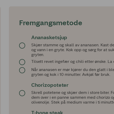
Fremgangsmetode
Ananasketsjup
Skjær stamme og skall av ananasen. Kast det
og vann i en gryte. Kok opp og sørg for at su
gryten.
Tilsett revet ingefær og chili etter ønske. L
Når ananasen er mør kjører du den glatt i bl
gryten og kok i 10 minutter. Avkjøl før bruk.
Chorizopoteter
Skrell potetene og skjær dem i store biter. 
dem over i en panne sammen med chorizo og p
olivenolje. Stek på medium varme i ti minutte
T-bone steak