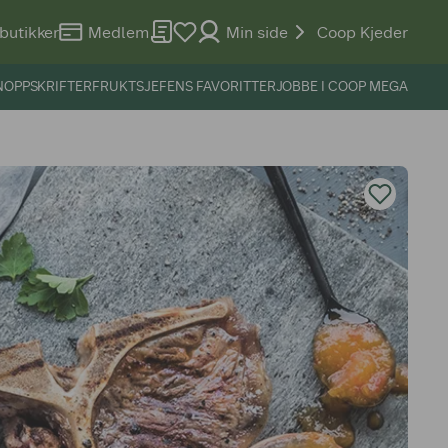
butikker
Medlem
Min side
Coop Kjeder
N
OPPSKRIFTER
FRUKTSJEFENS FAVORITTER
JOBBE I COOP MEGA