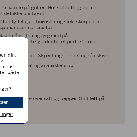
ekte varme på grillen. Husk at fett og varme
 det ikke blir brent.
fått et tydelig grillmønster og stekeskorpen er
du oppnår samme resultat.
okket på grillen og følg med på
være på ca. 57 grader for et perfekt, rosa
en din,
u skjærer det opp. Skjær langs beinet og så i skiver.
av
 til hver, salat og ananasketsjup.
, mens
tter både
inger?
venolje, og strø over salt og pepper. Grill lett på
pter
llinger