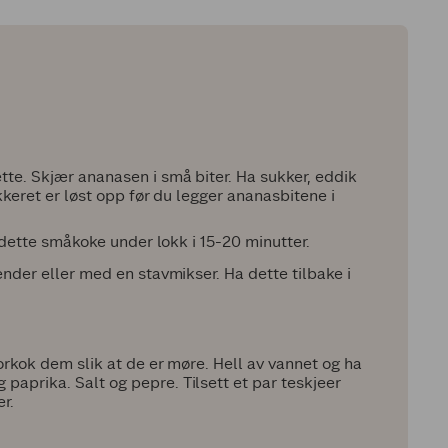
te. Skjær ananasen i små biter. Ha sukker, eddik
kkeret er løst opp før du legger ananasbitene i
a dette småkoke under lokk i 15-20 minutter.
ender eller med en stavmikser. Ha dette tilbake i
Forkok dem slik at de er møre. Hell av vannet og ha
aprika. Salt og pepre. Tilsett et par teskjeer
r.