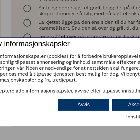
Salte og pepre kjøttet godt. Legg det på dir
skaper flammer, så følg med på kjøttet slik at
La kjøttet ligge på den ene siden til du har 
karamellisert. Snu den så over og grill til 
Legg kjøttet over på indirekte varme. Lukk l
v informasjonskapsler
steketermometeret. Kjernetemperaturen skal 
resultat.
informasjonskapsler (cookies) for å forbedre brukeropplevels
La kjøttet hvile på fjøl ca. 15 minutter før d
rsonlig tilpasset annonsering og innhold samt måle effekten 
Server med chorizopoteter, en halv maiskolbe
ringen vår. Noen er nødvendige for at nettsiden skal fungere
per oss med å tilpasse tjenesten best mulig for deg. Vi beny
masjonskapsler og fra tredjepart.
Grillede grønnsaker
Grill maiskolbene til de er gjennomvarme.
eptere alle informasjonskapsler, avvise eller tilpasse innstill
Del hjertesalaten i to, ringle over litt god oli
Avvis
Akse
begge sider.
Innsti