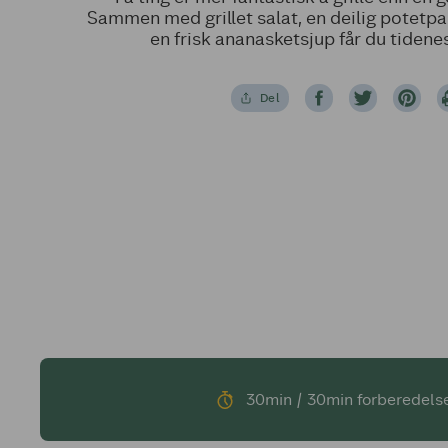
Sammen med grillet salat, en deilig potetp
en frisk ananasketsjup får du tidenes
Del
30min / 30min forberedels