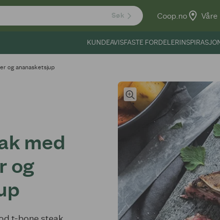
Coop.no
Våre 
Søk
KUNDEAVIS
FASTE FORDELER
INSPIRASJO
ter og ananasketsjup
eak med
r og
up
god t-bone steak.