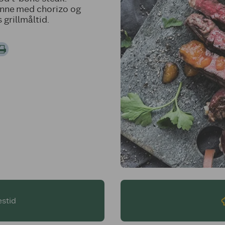
anne med chorizo og
 grillmåltid.
estid