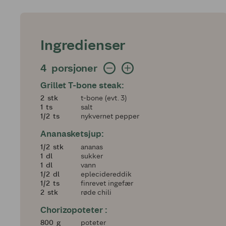
Ingredienser
4 porsjoner
4
porsjoner
Grillet T-bone steak:
2
2
stk
t-bone (evt. 3)
1
1
ts
salt
en halv
1/2
ts
nykvernet pepper
Ananasketsjup:
en halv
1/2
stk
ananas
1
1
dl
sukker
1
1
dl
vann
en halv
1/2
dl
eplecidereddik
en halv
1/2
ts
finrevet ingefær
2
2
stk
røde chili
Chorizopoteter :
800
800
g
poteter