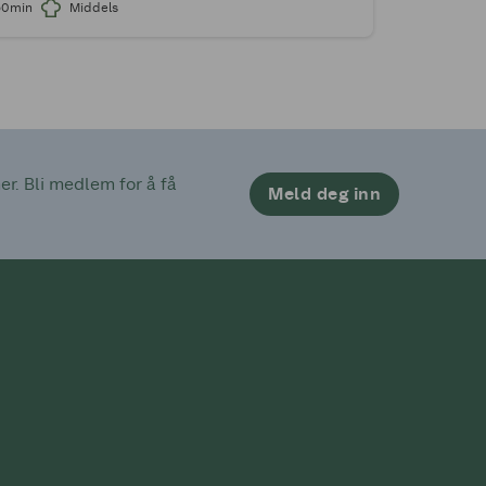
50min
Middels
. Bli medlem for å få 
Meld deg inn