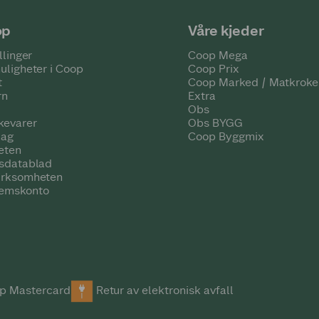
op
Våre kjeder
llinger
Coop Mega
uligheter i Coop
Coop Prix
t
Coop Marked / Matkroke
rn
Extra
Obs
kevarer
Obs BYGG
lag
Coop Byggmix
eten
tsdatablad
irksomheten
emskonto
p Mastercard
Retur av elektronisk avfall