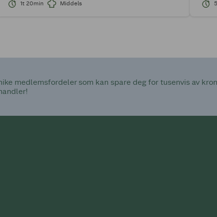
1t 20min
Middels
ke medlemsfordeler som kan spare deg for tusenvis av kroner
handler!