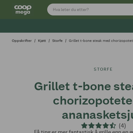
Oppskrifter
Kjøtt
Storfe
Grillet t-bone steak med chorizopote
STORFE
Grillet t-bone st
chorizopotete
ananasketsj
(4)
Få ting er mer fantastisk å grille enn en 