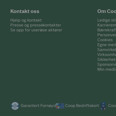
Kontakt oss
Om Co
Hjelp og kontakt
Ledige sti
Presse og pressekontakter
Karrierem
Se opp for useriøse aktører
Bærekraf
Personve
Cookies
Egne mer
Samvirke
Virksomh
Sikkerhe
Sponsorv
Min medl
Garantert Fornøyd
Coop Bedriftskort
Coo