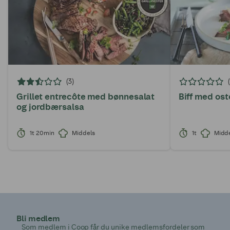
(3)
Grillet entrecôte med bønnesalat
Biff med os
og jordbærsalsa
1t 20min
Middels
1t
Midd
Bli medlem
Som medlem i Coop får du unike medlemsfordeler som