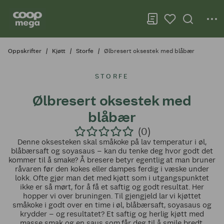
Oppskrifter
Kjøtt
Storfe
Ølbresert oksestek med blåbær
STORFE
Ølbresert oksestek med
blåbær
(0)
Denne oksesteken skal småkoke på lav temperatur i øl,
blåbærsaft og soyasaus – kan du tenke deg hvor godt det
kommer til å smake? Å bresere betyr egentlig at man bruner
råvaren før den kokes eller dampes ferdig i væske under
lokk. Ofte gjør man det med kjøtt som i utgangspunktet
ikke er så mørt, for å få et saftig og godt resultat. Her
hopper vi over bruningen. Til gjengjeld lar vi kjøttet
småkoke i godt over en time i øl, blåbærsaft, soyasaus og
krydder – og resultatet? Et saftig og herlig kjøtt med
masse smak og en saus som får deg til å smile bredt.