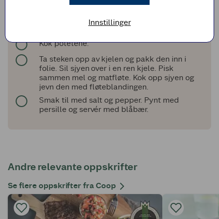
La det koke under lokk over svak varme i 1 ½
time til kjøttet har en kjerne­temperatur på 75
Innstillinger
°C. Snu steken én gang i løpet av koketiden.
Kok potetene.
Ta steken opp av kjelen og pakk den inn i
folie. Sil sjyen over i en ren kjele. Pisk
sammen mel og mat­fløte. Kok opp sjyen og
jevn den med fløteblandingen.
Smak til med salt og pepper. Pynt med
persille og servér med blåbær.
Andre relevante oppskrifter
Se flere oppskrifter fra Coop