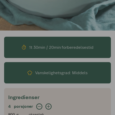
1t 30min / 20min forberedelsestid
Vanskelighetsgrad: Middels
Ingredienser
4 porsjoner
4
porsjoner
800
800
g
oksestek