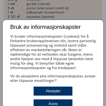
1
1
stk
gul løk (i skiver)
3
3
dl
porter (eller annet mørkt øl)
1
1
dl
blåbærsaft (konsentrert)
3 og en halv
3
1/2
dl
soyasaus (japansk)
5
5
stk
einebær
2
2
stk
kjøttbuljong (terninger)
Bruk av informasjonskapsler
800
800
g
poteter
4
4
ss
mel
Vi bruker informasjonskapsler (cookies) for å
4
4
dl
matfløte
forbedre brukeropplevelsen din, levere personlig
salt og pepper
tilpasset annonsering og innhold samt måle
fersk persille (til pynt)
effekten av markedsføringen vår. Noen er
friske blåbær
nødvendige for at nettsiden skal fungere, mens
andre hjelper oss med å tilpasse tjenesten best
Legg til i handleliste
mulig for deg. Vi benytter både egne
informasjonskapsler og fra tredjepart.
Vil du akseptere alle informasjonskapsler, avvise
eller tilpasse innstillinger?
Fremgangsmetode
Aksepter
Legg steken i en kasserolle som passer fint til
steken (passe trang nærmere bestemt), og
tilsett løk, øl, blåbærsaft, soyasaus, einebær
Avvis
og buljongterninger.