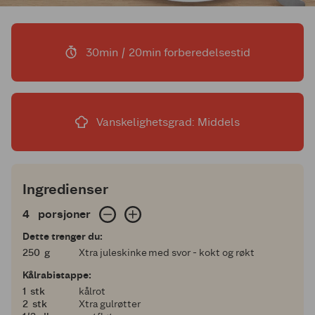
30min / 20min forberedelsestid
Vanskelighetsgrad: Middels
Ingredienser
4 porsjoner
4
porsjoner
Dette trenger du:
250
250
g
Xtra juleskinke med svor - kokt og røkt
Kålrabistappe:
1
1
stk
kålrot
2
2
stk
Xtra gulrøtter