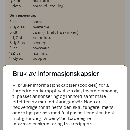
en halv
1/2
dl
matfløte
1
1
dæsj
smør (til steking)
Sennepssaus:
2
2
ss
smør
2 og en halv
2
1/2
ss
hvetemel
5
5
dl
vann (+ kraft fra skinken)
1 og en halv
1
1/2
dl
kremfløte
3 og en halv
3
1/2
ss
sennep
2
2
ss
soyasaus
en halv
1/2
ts
honning
1
1
klype
pepper
Julesalat:
Bruk av informasjonskapsler
1
1
dl
mandler
2
2
stk
Xtra epler (røde)
2
2
stk
klementiner
Vi bruker informasjonskapsler (cookies) for å
en fjerdedel
1/4
stk
rødkål
forbedre brukeropplevelsen din, levere personlig
50
50
g
dadler
tilpasset annonsering og innhold samt måle
effekten av markedsføringen vår. Noen er
nødvendige for at nettsiden skal fungere, mens
Legg til i handleliste
andre hjelper oss med å tilpasse tjenesten best
mulig for deg. Vi benytter både egne
informasjonskapsler og fra tredjepart.