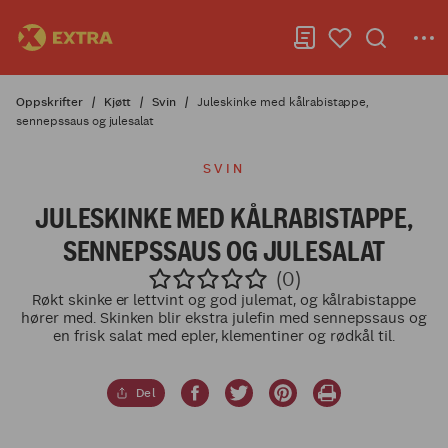
Oppskrifter
Kjøtt
Svin
Juleskinke med kålrabistappe,
sennepssaus og julesalat
SVIN
JULESKINKE MED KÅLRABISTAPPE,
SENNEPSSAUS OG JULESALAT
(0)
Røkt skinke er lettvint og god julemat, og kålrabistappe
hører med. Skinken blir ekstra julefin med sennepssaus og
en frisk salat med epler, klementiner og rødkål til.
Del