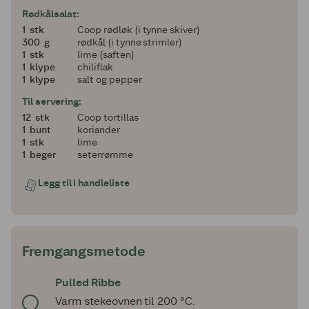
Rødkålsalat:
1
1
stk
Coop rødløk (i tynne skiver)
300
300
g
rødkål (i tynne strimler)
1
1
stk
lime (saften)
1
1
klype
chiliflak
1
1
klype
salt og pepper
Til servering:
12
12
stk
Coop tortillas
1
1
bunt
koriander
1
1
stk
lime
1
1
beger
seterrømme
Legg til i handleliste
Fremgangsmetode
Pulled Ribbe
Varm stekeovnen til 200 °C.