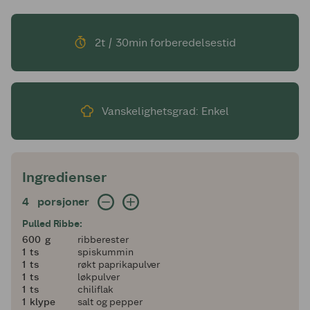
2t / 30min forberedelsestid
Vanskelighetsgrad: Enkel
Ingredienser
4 porsjoner
4
porsjoner
Pulled Ribbe:
600
600
g
ribberester
1
1
ts
spiskummin
1
1
ts
røkt paprikapulver
1
1
ts
løkpulver
1
1
ts
chiliflak
1
1
klype
salt og pepper