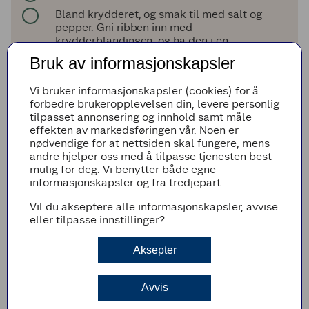
Bland krydderet, og smak til med salt og
pepper. Gni ribben inn med
krydderblandingen, og ha den i en
tykkbunnet gryte som kan stå i ovnen.
Bruk av informasjonskapsler
Hell på vann så det dekker ca. 2 cm av
ribben.
Vi bruker informasjonskapsler (cookies) for å
Ha på lokk, og sett gryten i ovnen. Skru ned
forbedre brukeropplevelsen din, levere personlig
varmen til 120 °C. Stek ribben eller
tilpasset annonsering og innhold samt måle
ribberestene i minst 2 timer.
effekten av markedsføringen vår. Noen er
nødvendige for at nettsiden skal fungere, mens
andre hjelper oss med å tilpasse tjenesten best
Rødkålsalat
mulig for deg. Vi benytter både egne
Ha rødløken og rødkålen i en stor bolle. Press
informasjonskapsler og fra tredjepart.
over limesaften og kna det godt sammen.
Vil du akseptere alle informasjonskapsler, avvise
Krydre med chiliflak, salt og pepper.
eller tilpasse innstillinger?
Ved servering
Aksepter
Varm tortillalefsene som anvist på pakken.
Server ribbetaco toppet med rødkålsalat,
Avvis
koriander, lime og seterrømme.