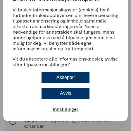
Vi bruker informasjonskapsler (cookies) for å
Legg til i handleliste
forbedre brukeropplevelsen din, levere personlig
tilpasset annonsering og innhold samt måle
effekten av markedsføringen vår. Noen er
nødvendige for at nettsiden skal fungere, mens
andre hjelper oss med å tilpasse tjenesten best
Fremgangsmetode
mulig for deg. Vi benytter både egne
informasjonskapsler og fra tredjepart.
Del 1 paprika, 1 rødløk og 0,5 brokkoli i små
biter. Fres 1 pakke smårettbacon i en varm
Vil du akseptere alle informasjonskapsler, avvise
wok.
eller tilpasse innstillinger?
Tilsett grønnsaker og 3 dl kokt ris og fres til
gjennomvarm, ca 5 min.
Aksepter
Lag litt plass i midten ved å skyve
grønnsakene opp langs kanten og knekk 2
Avvis
egg i midten.
Rør i eggene til de begynner å stivne før du
gradvis blander alt sammen. Stek til alt
Innstillinger
egget er godt integrert.
Rør inn 4 ss soyasaus og server med frisk
koriander.