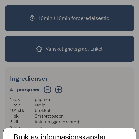
10min / 10min forberedelsestid
Vanskelighetsgrad: Enkel
Ingredienser
4 porsjoner
4
porsjoner
1
1
stk
paprika
1
1
stk
rødløk
en halv
1/2
stk
brokkoli
1
1
pk
Smårettbacon
3
3
dl
kokt ris (gjerne rester)
2
2
stk
egg
4
4
ss
soyasaus
Bruk av informasjonskapsler
2
2
ss
hakket koriander