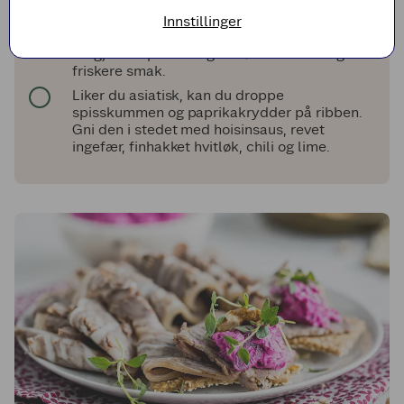
Tips!
Innstillinger
Bruk lefser/lomper i stedet for tortillalefser.
Ha gjerne epleterninger i rødkålen for å gi litt
friskere smak.
Liker du asiatisk, kan du droppe
spisskummen og paprikakrydder på ribben.
Gni den i stedet med hoisinsaus, revet
ingefær, finhakket hvitløk, chili og lime.