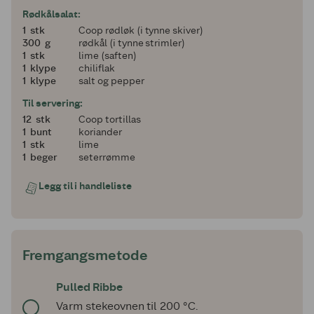
Rødkålsalat:
1
1
stk
Coop rødløk (i tynne skiver)
300
300
g
rødkål (i tynne strimler)
1
1
stk
lime (saften)
1
1
klype
chiliflak
1
1
klype
salt og pepper
Til servering:
12
12
stk
Coop tortillas
1
1
bunt
koriander
1
1
stk
lime
1
1
beger
seterrømme
Legg til i handleliste
Fremgangsmetode
Pulled Ribbe
Varm stekeovnen til 200 °C.