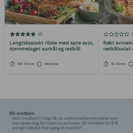
(2)
Langtidsstekt ribbe med sprø svor,
Røkt svinek
hjemmelaget surkål og rødkål
rødkålsalat 
58t 30min
Middels
3t 30min
Bli medlem
Som medlem i Coop får du unike medlemsfordeler som
kan spare deg for tusenvis av kroner. Bli medlem for å få
penger tilbake hver gang du handler!