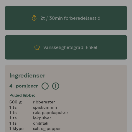
2t / 30min forberedelsestid
Vanskelighetsgrad: Enkel
Ingredienser
4 porsjoner
4
porsjoner
Pulled Ribbe:
600
600
g
ribberester
1
1
ts
spiskummin
1
1
ts
røkt paprikapulver
1
1
ts
løkpulver
1
1
ts
chiliflak
1
1
klype
salt og pepper