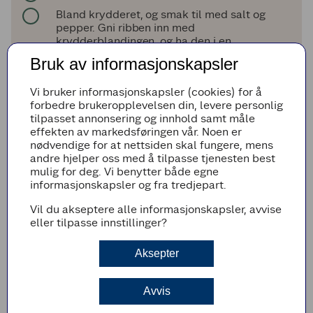
Bland krydderet, og smak til med salt og
pepper. Gni ribben inn med
krydderblandingen, og ha den i en
tykkbunnet gryte som kan stå i ovnen.
Bruk av informasjonskapsler
Hell på vann så det dekker ca. 2 cm av
ribben.
Vi bruker informasjonskapsler (cookies) for å
Ha på lokk, og sett gryten i ovnen. Skru ned
forbedre brukeropplevelsen din, levere personlig
varmen til 120 °C. Stek ribben eller
tilpasset annonsering og innhold samt måle
ribberestene i minst 2 timer.
effekten av markedsføringen vår. Noen er
nødvendige for at nettsiden skal fungere, mens
andre hjelper oss med å tilpasse tjenesten best
Rødkålsalat
mulig for deg. Vi benytter både egne
Ha rødløken og rødkålen i en stor bolle. Press
informasjonskapsler og fra tredjepart.
over limesaften og kna det godt sammen.
Vil du akseptere alle informasjonskapsler, avvise
Krydre med chiliflak, salt og pepper.
eller tilpasse innstillinger?
Ved servering
Aksepter
Varm tortillalefsene som anvist på pakken.
Server ribbetaco toppet med rødkålsalat,
Avvis
koriander, lime og seterrømme.