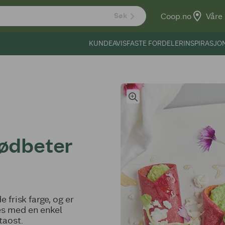
Coop.no
Våre 
Søk
KUNDEAVIS
FASTE FORDELER
INSPIRASJO
ødbeter
frisk farge, og er
les med en enkel
taost.