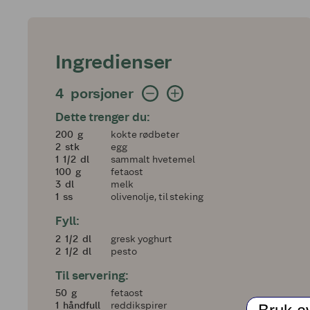
Ingredienser
4 porsjoner
4
porsjoner
Dette trenger du:
200
200
g
kokte rødbeter
2
2
stk
egg
1 og en halv
1
1/2
dl
sammalt hvetemel
100
100
g
fetaost
3
3
dl
melk
1
1
ss
olivenolje, til steking
Fyll:
2 og en halv
2
1/2
dl
gresk yoghurt
2 og en halv
2
1/2
dl
pesto
Til servering:
50
50
g
fetaost
1
1
håndfull
reddikspirer