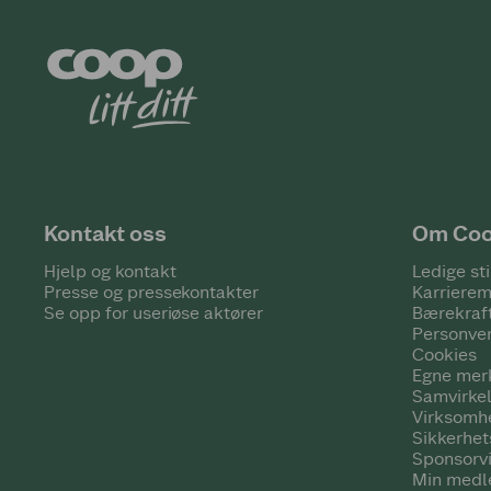
Kontakt oss
Om Co
Hjelp og kontakt
Ledige sti
Presse og pressekontakter
Karrierem
Se opp for useriøse aktører
Bærekraf
Personve
Cookies
Egne mer
Samvirke
Virksomh
Sikkerhe
Sponsorv
Min medl