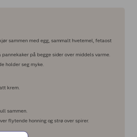
g kjør sammen med egg, sammalt hvetemel, fetaost
må pannekaker på begge sider over middels varme.
de holder seg myke.
att krem.
 rull sammen.
over flytende honning og strø over spirer.