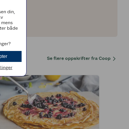
en din,
av
, mens
tter både
inger?
pter
Se flere oppskrifter fra Coop
llinger