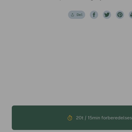
Del
20t / 15min forberedelses