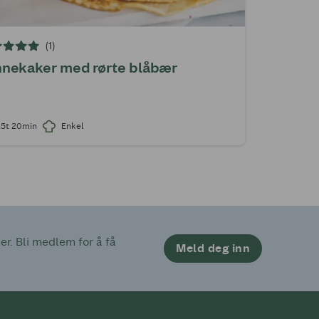
(1)
nekaker med rørte blåbær
25t 20min
Enkel
. Bli medlem for å få 
Meld deg inn