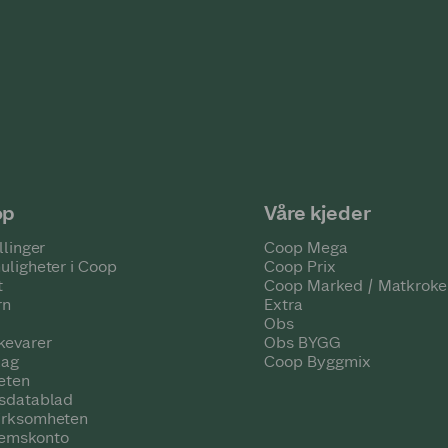
op
Våre kjeder
llinger
Coop Mega
uligheter i Coop
Coop Prix
t
Coop Marked / Matkroke
rn
Extra
Obs
kevarer
Obs BYGG
lag
Coop Byggmix
eten
tsdatablad
irksomheten
emskonto