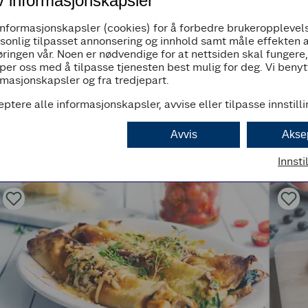
v informasjonskapsler
informasjonskapsler (cookies) for å forbedre brukeropplevels
rsonlig tilpasset annonsering og innhold samt måle effekten 
ringen vår. Noen er nødvendige for at nettsiden skal fungere
per oss med å tilpasse tjenesten best mulig for deg. Vi beny
masjonskapsler og fra tredjepart.
eptere alle informasjonskapsler, avvise eller tilpasse innstill
Avvis
Akse
Innsti