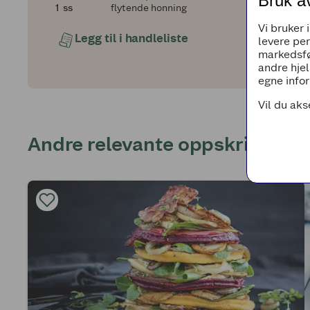
Bruk a
1
1
ss
flytende honning
Vi bruker 
Legg til i handleliste
levere pe
markedsfø
andre hjel
egne infor
Vil du aks
Andre relevante oppskrifter