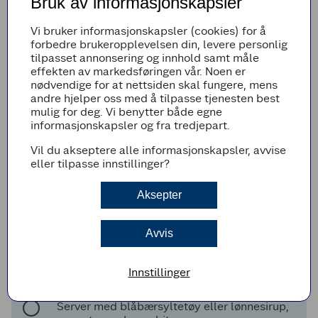
Bruk av informasjonskapsler
5
5
ss
blåbærsyltetøy
5
5
ss
lønnesirup
Vi bruker informasjonskapsler (cookies) for å
forbedre brukeropplevelsen din, levere personlig
Legg til i handleliste
tilpasset annonsering og innhold samt måle
effekten av markedsføringen vår. Noen er
nødvendige for at nettsiden skal fungere, mens
andre hjelper oss med å tilpasse tjenesten best
mulig for deg. Vi benytter både egne
Fremgangsmetode
informasjonskapsler og fra tredjepart.
Rør sammen de våte ingrediensene og rør
Vil du akseptere alle informasjonskapsler, avvise
deretter inn det tørre, til en pannekakerøre.
eller tilpasse innstillinger?
La røren svelle i 20 minutter.
Skjær baconet i biter og stek det gyllent i en
Aksepter
varm stekepanne. La baconet renne av på et
kjøkkenpapir.
Ha en liten bit smør og noen biter bacon i
Avvis
stekepanna, og hell over pannekakerøre. Drei
på panna slik at røra dekker hele bunnen.
Innstillinger
Stek ved middels varme et par minutter på
hver side
Server med blåbærsyltetøy eller lønnesirup,