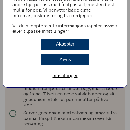
Vipp deigen over på benken og del den i et
andre hjelper oss med å tilpasse tjenesten best
par emner. Trill hvert emne til en tynn pølse,
mulig for deg. Vi benytter både egne
ca. 2 cm bred. Kutt så av biter på ca. 1 cm.
informasjonskapsler og fra tredjepart.
Klem hver bit litt flat med en gaffel.
Vil du akseptere alle informasjonskapsler, avvise
Kok opp vann i en stor, bred kjele. Gnocchien
eller tilpasse innstillinger?
bør kokes i flere omganger så det ikke blir for
fullt. Ha litt salt i vannet og legg gnocchi
Aksepter
forsiktig i vannet. Rør forsiktig rundt.
Gnocchien er ferdig ca. 1 minutt etter at de
flyter opp.
Avvis
Bruk en hullsleiv til å løfte gnocchien ut av
vannet. Legg dem på litt tørkepapir så de får
rent av seg.
Innstillinger
Varm en stor stekepanne og smelt smøret på
medium temperatur til det begynner å boble
og frese. Tilsett en neve salvieblader og så
gnocchien. Stek i et par minutter på hver
side.
Server gnocchien med salvien og smøret fra
panna. Rasp litt ekstra parmesan over før
servering.