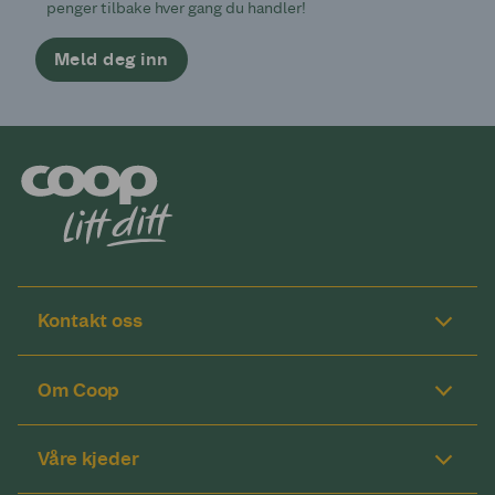
penger tilbake hver gang du handler!
Meld deg inn
Kontakt oss
Om Coop
Våre kjeder