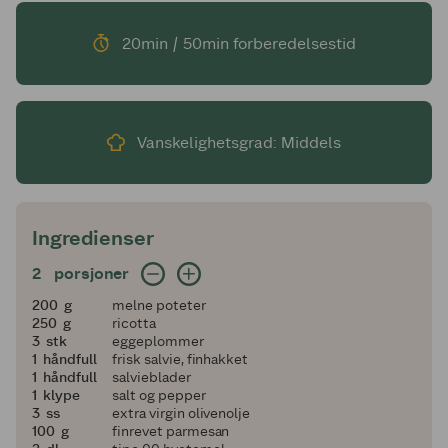
20min / 50min forberedelsestid
Vanskelighetsgrad: Middels
Ingredienser
2 porsjoner
2
porsjoner
200
200
g
melne poteter
250
250
g
ricotta
3
3
stk
eggeplommer
1
1
håndfull
frisk salvie, finhakket
1
1
håndfull
salvieblader
1
1
klype
salt og pepper
3
3
ss
extra virgin olivenolje
100
100
g
finrevet parmesan