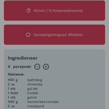
40min / 1t forberedelsestid
Vanskelighetsgrad: Middels
Ingredienser
4 porsjoner
4
porsjoner
Kjøttsaus:
400
400
g
kjøttdeig
2
2
ss
olivenolje
1
1
stk
gul løk
1
1
fedd
hvitløk
1
1
stk
gulrot
400
400
g
hermetiske tomater
2
2
ss
tomatpuré