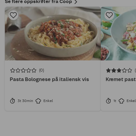
Se flere oppskrifter fra Coop
(0)
Pasta Bolognese på italiensk vis
Kremet past
3t 30min
Enkel
1t
Enkel