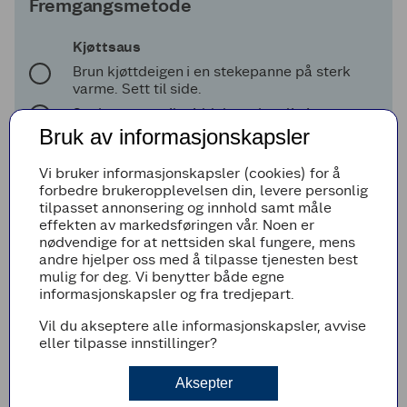
Fremgangsmetode
Kjøttsaus
Brun kjøttdeigen i en stekepanne på sterk
varme. Sett til side.
Senk varmen til middels og ha olje i
stekepannen. Finhakk løk og la den surre i
Bruk av informasjonskapsler
stekepannen til den blir blank og myk. Tilsett
finhakket hvitløk og raspet gulrot, og
Vi bruker informasjonskapsler (cookies) for å
eventuelt andre grønnsakrester du måtte ha.
forbedre brukeropplevelsen din, levere personlig
La alt surre 1-2 minutter under omrøring.
tilpasset annonsering og innhold samt måle
Tilsett kjøttdeigen og hell over hermetiske
effekten av markedsføringen vår. Noen er
tomater, tomatpuré, buljong og
nødvendige for at nettsiden skal fungere, mens
paprikapulver. Kok opp og smak til med
andre hjelper oss med å tilpasse tjenesten best
sukker, salt og pepper.
mulig for deg. Vi benytter både egne
informasjonskapsler og fra tredjepart.
La kjøttsausen koke inn på svak varme i 20-
30 minutter. Rør inn finhakket basilikum rett
Vil du akseptere alle informasjonskapsler, avvise
før sausen skal legges i den ildfaste formen.
eller tilpasse innstillinger?
Hvit saus
Aksepter
Smelt smøret forsiktig i en kasserolle på