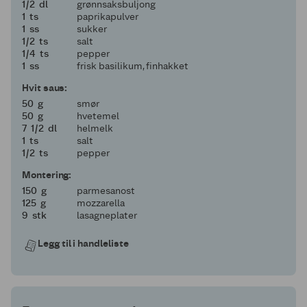
en halv
1/2
dl
grønnsaksbuljong
1
1
ts
paprikapulver
1
1
ss
sukker
en halv
1/2
ts
salt
en fjerdedel
1/4
ts
pepper
1
1
ss
frisk basilikum, finhakket
Hvit saus:
50
50
g
smør
50
50
g
hvetemel
7 og en halv
7
1/2
dl
helmelk
1
1
ts
salt
en halv
1/2
ts
pepper
Montering:
150
150
g
parmesanost
125
125
g
mozzarella
9
9
stk
lasagneplater
Legg til i handleliste