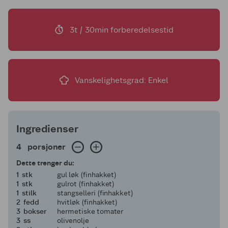
3t / 30min forberedelsestid
Vanskelighetsgrad: Enkel
Ingredienser
4 porsjoner
4
porsjoner
Dette trenger du:
1
1
stk
gul løk (finhakket)
1
1
stk
gulrot (finhakket)
1
1
stilk
stangselleri (finhakket)
2
2
fedd
hvitløk (finhakket)
3
3
bokser
hermetiske tomater
3
3
ss
olivenolje