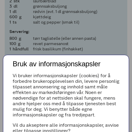
2
2
stk
laurbærblad
3
3
dl
grønnsaksbuljong
1
1
dl
rødvin (evt. 1 dl grønnsaksbuljong)
600
600
g
kjøttdeig
1
1
ts
salt og pepper (smak til)
Servering:
800
800
g
tørr tagliatelle (eller annen pasta)
100
100
g
revet parmesanost
1
1
håndfull
frisk basilikum (finhakket)
Legg til i handleliste
Bruk av informasjonskapsler
Vi bruker informasjonskapsler (cookies) for å
forbedre brukeropplevelsen din, levere personlig
tilpasset annonsering og innhold samt måle
Fremgangsmetode
effekten av markedsføringen vår. Noen er
nødvendige for at nettsiden skal fungere, mens
Finhakk løk, gulrot, stangselleri og hvitløk.
andre hjelper oss med å tilpasse tjenesten best
mulig for deg. Vi benytter både egne
Kjør de hermetiske tomatene med en
informasjonskapsler og fra tredjepart.
stavmikser og sil deretter sausen fri for
steiner.
Vil du akseptere alle informasjonskapsler, avvise
Varm opp 1 ss olivenolje i en stekepanne på
eller tilpasse innstillinger?