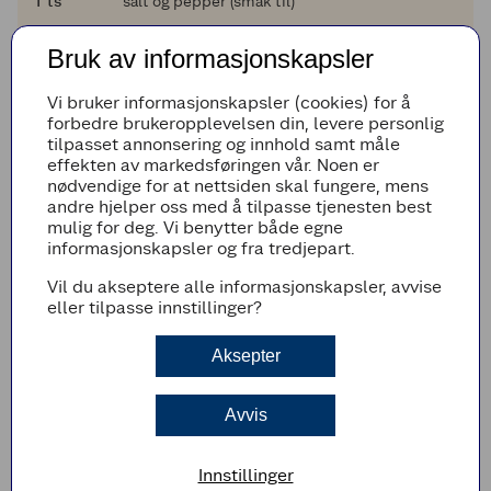
1
1
ts
salt og pepper (smak til)
Legg til i handleliste
Bruk av informasjonskapsler
Vi bruker informasjonskapsler (cookies) for å
forbedre brukeropplevelsen din, levere personlig
tilpasset annonsering og innhold samt måle
Fremgangsmetode
effekten av markedsføringen vår. Noen er
nødvendige for at nettsiden skal fungere, mens
Kok opp masse vann, og tilsett salt.
andre hjelper oss med å tilpasse tjenesten best
Tilsett pastaen, og bruk koketiden på pakken
mulig for deg. Vi benytter både egne
som et utgangspunkt. Rør jevnlig de to første
informasjonskapsler og fra tredjepart.
minuttene av koketiden for å unngå at
Vil du akseptere alle informasjonskapsler, avvise
pastaen klebrer seg.
eller tilpasse innstillinger?
Smak på pastaen to til tre minutter før
koketiden er ferdig, og stopp når pastaen er
Aksepter
al dente.
Varm opp en stekepanne. Hakk løk, hvitløk og
fennikel, og fres mykt i oljen i pannen, ca. 3
Avvis
minutter.
Ha i erter og smør, rør til smeltet og tilsett
Innstillinger
kraft og kremost. Rør til alt er godt blandet.